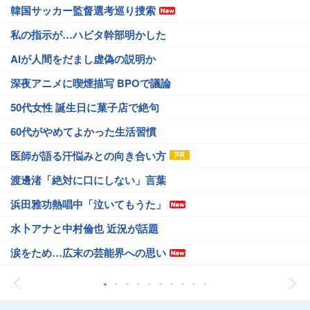
韓国サッカー監督選考巡り捜索
私の指示が…ハビタ幹部明かした
AIが人間をだまし虚偽の説明か
深夜アニメに喫煙描写 BPOで議論
50代女性 誕生日に菓子店で絶句
60代がやめてよかった生活習慣
医師が語る汗悩みとの向き合い方
渡邊渚「絶対に口にしない」言葉
浜田雅功熱唱中「泣いてもうた」
水卜アナと中村倫也 近況が話題
涙をため…広末の芸能界への思い