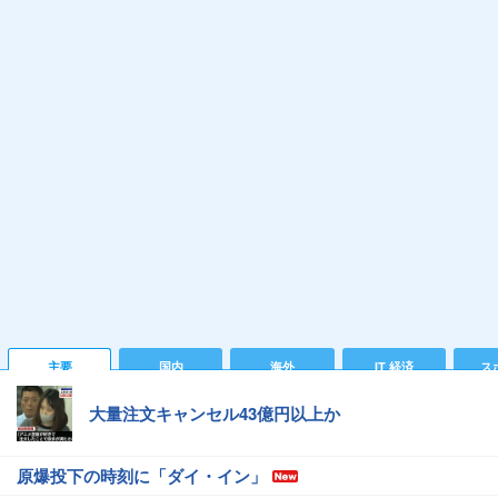
主要
国内
海外
IT 経済
ス
大量注文キャンセル43億円以上か
原爆投下の時刻に「ダイ・イン」