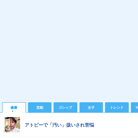
健康
芸能
ゴシップ
女子
トレンド
Y
アトピーで「汚い」扱いされ苦悩