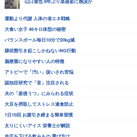
山口達也 8年ぶり楽器姿に感涙か
運動より代謝 人体の省エネ戦略
大食い女子 46キロ体型の秘密
バランスボール毎日10分で20kg減
躁状態引き起こしかねないNG行動
脳梗塞になりやすい人の特徴
アトピーで「汚い」扱いされ苦悩
認知症研究で「音」注目される
夫の「産後うつ」にみられる症状
大豆を摂取してストレス過食防止
1日10回 お腹引き締まる簡単習慣
太りにくいアイス 栄養士が解説
血圧を下げる飲みもの 選び方は