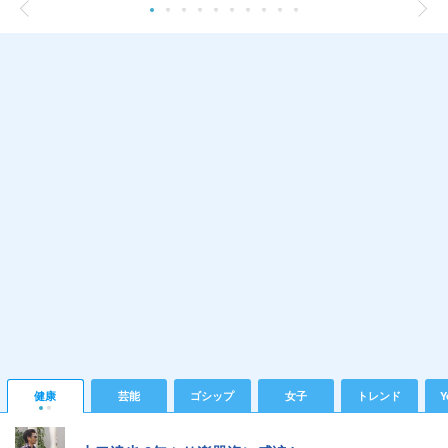
健康
芸能
ゴシップ
女子
トレンド
Y