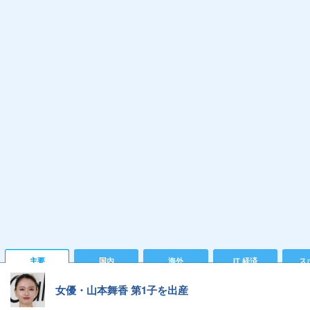
主要
国内
海外
IT 経済
ス
女優・山本舞香 第1子を出産