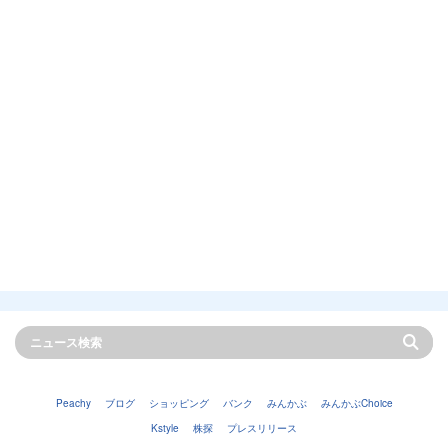
Peachy
ブログ
ショッピング
バンク
みんかぶ
みんかぶChoice
Kstyle
株探
プレスリリース