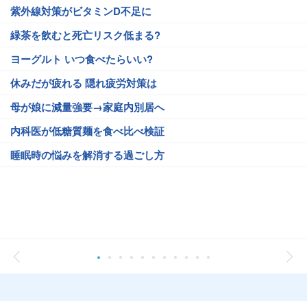
紫外線対策がビタミンD不足に
緑茶を飲むと死亡リスク低まる?
ヨーグルト いつ食べたらいい?
休みだが疲れる 隠れ疲労対策は
母が娘に減量強要→家庭内別居へ
内科医が低糖質麺を食べ比べ検証
睡眠時の悩みを解消する過ごし方