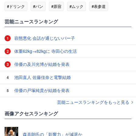
#ドリンク
#パン
#原宿
#ムック
#表参道
#トレンド
芸能ニュースランキング
容態悪化 会話が通じないパー子
1
体重62kg→82kgに 寺田心の生活
2
俳優の及川光博が結婚を発表
3
池田直人 佐藤佳奈と電撃結婚
4
俳優の戸塚純貴が結婚を発表
5
芸能ニュースランキングをもっと見る
画像アクセスランキング
森喜朗氏の「影響力」が減退か