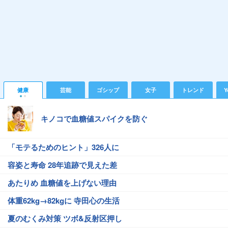
健康
芸能
ゴシップ
女子
トレンド
Y
キノコで血糖値スパイクを防ぐ
「モテるためのヒント」326人に
容姿と寿命 28年追跡で見えた差
あたりめ 血糖値を上げない理由
体重62kg→82kgに 寺田心の生活
夏のむくみ対策 ツボ&反射区押し