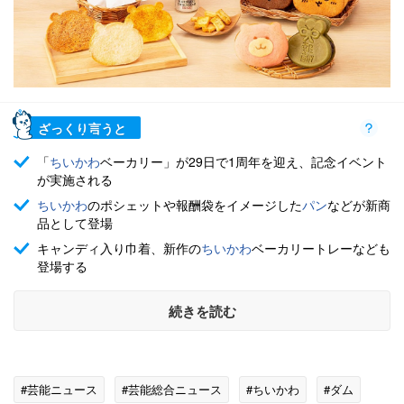
ざっくり言うと
「
ちいかわ
ベーカリー」が29日で1周年を迎え、記念イベント
が実施される
ちいかわ
のポシェットや報酬袋をイメージした
パン
などが新商
品として登場
キャンディ入り巾着、新作の
ちいかわ
ベーカリートレーなども
登場する
続きを読む
#芸能ニュース
#芸能総合ニュース
#ちいかわ
#ダム