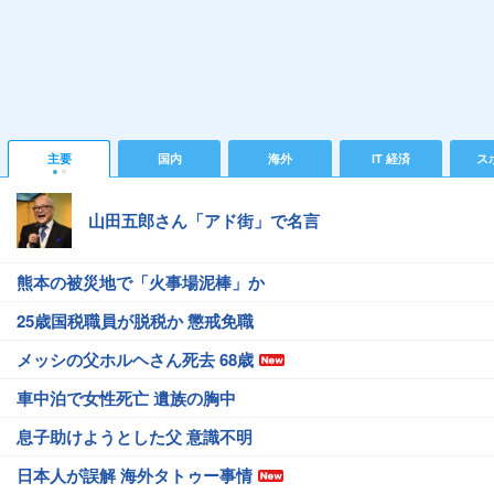
主要
国内
海外
IT 経済
ス
山田五郎さん「アド街」で名言
熊本の被災地で「火事場泥棒」か
25歳国税職員が脱税か 懲戒免職
メッシの父ホルヘさん死去 68歳
車中泊で女性死亡 遺族の胸中
息子助けようとした父 意識不明
日本人が誤解 海外タトゥー事情