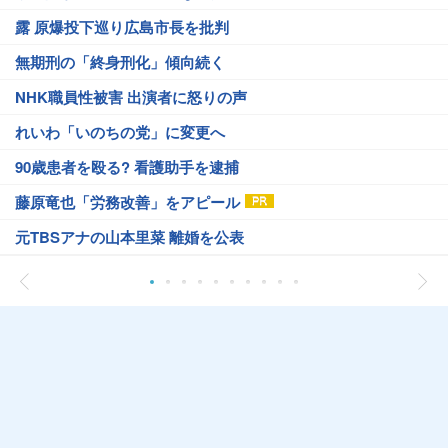
露 原爆投下巡り広島市長を批判
無期刑の「終身刑化」傾向続く
NHK職員性被害 出演者に怒りの声
れいわ「いのちの党」に変更へ
90歳患者を殴る? 看護助手を逮捕
藤原竜也「労務改善」をアピール
元TBSアナの山本里菜 離婚を公表