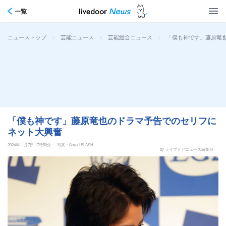
一覧
>
>
>
「僕も神です」藤原竜
ニューストップ
芸能ニュース
芸能総合ニュース
「僕も神です」藤原竜也のドラマ予告でのセリフに
ネット大興奮
2024年11月7日 17時50分
写真：Smart FLASH
by ライブドアニュース編集部