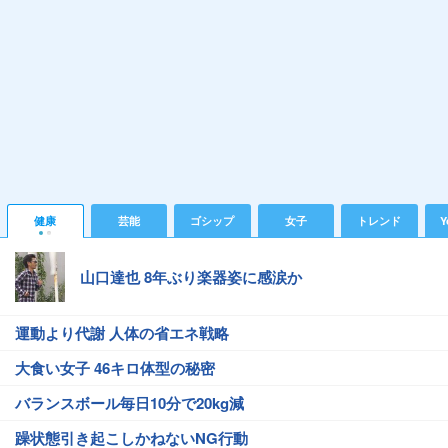
健康
芸能
ゴシップ
女子
トレンド
Y
山口達也 8年ぶり楽器姿に感涙か
運動より代謝 人体の省エネ戦略
大食い女子 46キロ体型の秘密
バランスボール毎日10分で20kg減
躁状態引き起こしかねないNG行動