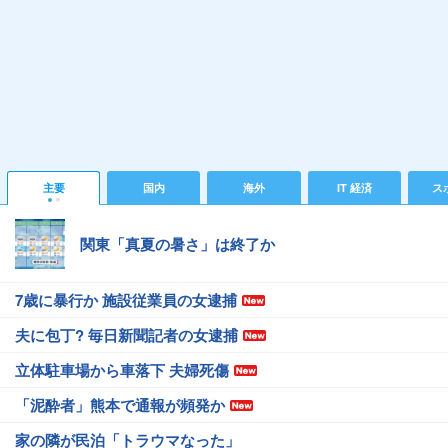
主要
国内
海外
IT 経済
ス
関東「真夏の暑さ」は終了か
7歳に暴行か 施設従業員の女逮捕
夫に包丁? 毎日新聞記者の女逮捕
立体駐車場から車落下 夫婦死傷
「泥酔者」熊本で通報が頻発か
家の隣が民泊「トラウマなった」