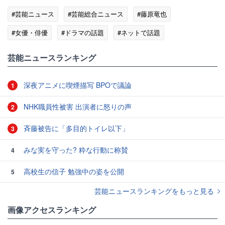
#芸能ニュース
#芸能総合ニュース
#藤原竜也
#女優・俳優
#ドラマの話題
#ネットで話題
#エンタメ・芸能ニュース
芸能ニュースランキング
深夜アニメに喫煙描写 BPOで議論
1
NHK職員性被害 出演者に怒りの声
2
斉藤被告に「多目的トイレ以下」
3
みな実を守った? 粋な行動に称賛
4
高校生の信子 勉強中の姿を公開
5
芸能ニュースランキングをもっと見る
画像アクセスランキング