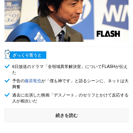
ざっくり言うと
6日放送のドラマ「全領域異常解決室」についてFLASHが伝え
た
予告の
藤原竜也
が「僕も神です」と語るシーンに、ネットは大
興奮
過去に出演した映画「デスノート」のセリフとかけて反応する
人が相次いだ
続きを読む