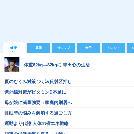
健康
芸能
ゴシップ
女子
トレンド
Y
体重62kg→82kgに 寺田心の生活
夏のむくみ対策 ツボ&反射区押し
紫外線対策がビタミンD不足に
母が娘に減量強要→家庭内別居へ
睡眠時の悩みを解消する過ごし方
運動より代謝 人体の省エネ戦略
歯科の保健治療を巡る「大嘘」