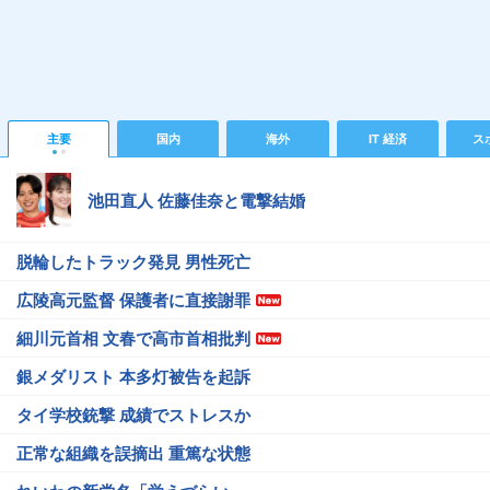
主要
国内
海外
IT 経済
ス
池田直人 佐藤佳奈と電撃結婚
脱輪したトラック発見 男性死亡
広陵高元監督 保護者に直接謝罪
細川元首相 文春で高市首相批判
銀メダリスト 本多灯被告を起訴
タイ学校銃撃 成績でストレスか
正常な組織を誤摘出 重篤な状態