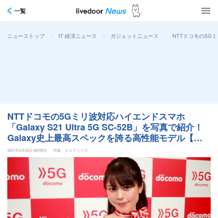
一覧
>
>
>
NTTドコモの5Gミ
ニューストップ
IT 経済ニュース
ガジェットニュース
NTTドコモの5Gミリ波対応ハイエンドスマホ
「Galaxy S21 Ultra 5G SC-52B」を写真で紹介！
Galaxy史上最高スペックを誇る高性能モデル【レ
ポート】
2021年5月24日 6時55分
写真：エスマックス