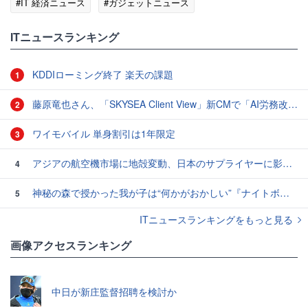
#IT 経済ニュース
#ガジェットニュース
ITニュースランキング
KDDIローミング終了 楽天の課題
1
藤原竜也さん、「SKYSEA Client View」新CMで「AI労務改善」をアピール 働き方をAIが分析したら「すぐに休んで」と言われる？
2
ワイモバイル 単身割引は1年限定
3
アジアの航空機市場に地殻変動、日本のサプライヤーに影響も
4
神秘の森で授かった我が子は“何かがおかしい”『ナイトボーン -夜哭-』本編映像解禁 母の絶叫顔うちわが全国の劇場に［ホラー通信］
5
ITニュースランキングをもっと見る
画像アクセスランキング
中日が新庄監督招聘を検討か