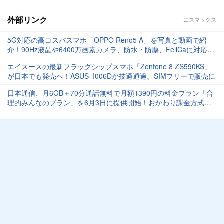
外部リンク
エスマックス
5G対応の高コスパスマホ「OPPO Reno5 A」を写真と動画で紹
介！90Hz液晶や6400万画素カメラ、防水・防塵、FeliCaに対応
【レポート】
エイスースの最新フラッグシップスマホ「Zenfone 8 ZS590KS」
が日本でも発売へ！ASUS_I006Dが技適通過。SIMフリーで販売に
日本通信、月6GB＋70分通話無料で月額1390円の料金プラン「合
理的みんなのプラン」を6月3日に提供開始！おかわり課金方式も
採用