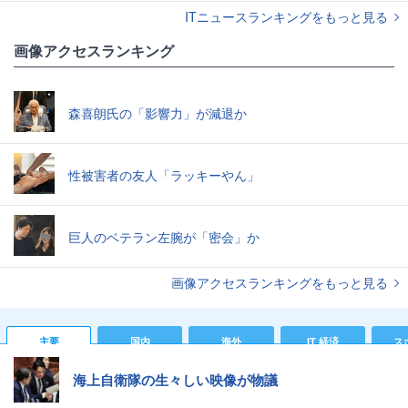
ITニュースランキングをもっと見る
画像アクセスランキング
森喜朗氏の「影響力」が減退か
性被害者の友人「ラッキーやん」
巨人のベテラン左腕が「密会」か
画像アクセスランキングをもっと見る
主要
国内
海外
IT 経済
ス
海上自衛隊の生々しい映像が物議