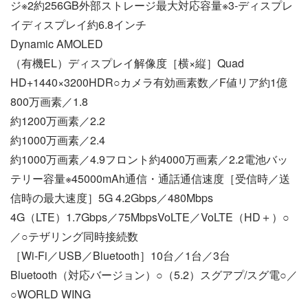
ジ※2約256GB外部ストレージ最大対応容量※3-ディスプレ
イディスプレイ約6.8インチ
Dynamic AMOLED
（有機EL）ディスプレイ解像度［横×縦］Quad
HD+1440×3200HDR○カメラ有効画素数／F値リア約1億
800万画素／1.8
約1200万画素／2.2
約1000万画素／2.4
約1000万画素／4.9フロント約4000万画素／2.2電池バッ
テリー容量※45000mAh通信・通話通信速度［受信時／送
信時の最大速度］5G 4.2Gbps／480Mbps
4G（LTE）1.7Gbps／75MbpsVoLTE／VoLTE（HD＋）○
／○テザリング同時接続数
［Wi-Fi／USB／Bluetooth］10台／1台／3台
Bluetooth（対応バージョン）○（5.2）スグアプ/スグ電○／
○WORLD WING