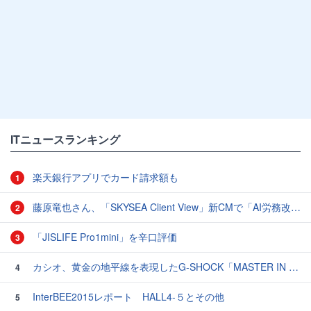
ITニュースランキング
楽天銀行アプリでカード請求額も
1
藤原竜也さん、「SKYSEA Client View」新CMで「AI労務改善」をアピール 働き方をAIが分析したら「すぐに休んで」と言われる？
2
「JISLIFE Pro1mini」を辛口評価
3
カシオ、黄金の地平線を表現したG-SHOCK「MASTER IN HORIZON GOLD」3モデル
4
InterBEE2015レポート HALL4-５とその他
5