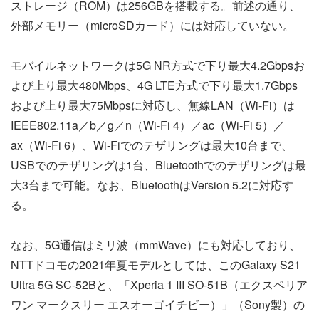
ストレージ（ROM）は256GBを搭載する。前述の通り、
外部メモリー（microSDカード）には対応していない。
モバイルネットワークは5G NR方式で下り最大4.2Gbpsお
よび上り最大480Mbps、4G LTE方式で下り最大1.7Gbps
および上り最大75Mbpsに対応し、無線LAN（Wi-Fi）は
IEEE802.11a／b／g／n（Wi-Fi 4）／ac（Wi-Fi 5）／
ax（Wi-Fi 6）、Wi-Fiでのテザリングは最大10台まで、
USBでのテザリングは1台、Bluetoothでのテザリングは最
大3台まで可能。なお、BluetoothはVersion 5.2に対応す
る。
なお、5G通信はミリ波（mmWave）にも対応しており、
NTTドコモの2021年夏モデルとしては、このGalaxy S21
Ultra 5G SC-52Bと、「Xperia 1 III SO-51B（エクスペリア
ワン マークスリー エスオーゴイチビー）」（Sony製）の