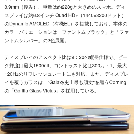
8.9mm（厚み）、重量は約228gと大きめのスマホ。ディ
スプレイは約6.8インチ Quad HD+（1440×3200ドット）
のDynamic AMOLED（有機EL）を搭載しており、本体の
カラーバリエーションは「ファントムブラック」と「ファ
ントムシルバー」の2色展開。
ディスプレイのアスペクト比は9：20の縦長仕様で、ピー
ク輝度は最大1500nit、コントラスト比は300万：1、最大
120Hzのリフレッシュレートにも対応。また、ディスプレ
イを覆うガラスは、"Galaxy史上最も頑丈"を謳うCorning
の「Gorilla Glass Victus」を採用している。