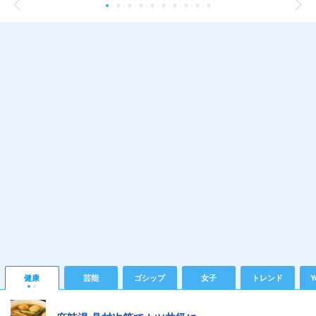
健康
芸能
ゴシップ
女子
トレンド
Y