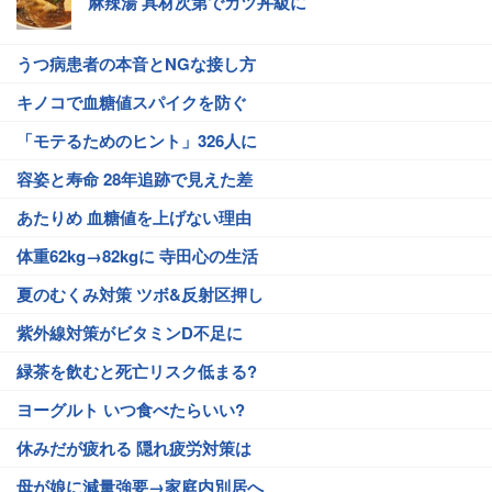
麻辣湯 具材次第でカツ丼級に
うつ病患者の本音とNGな接し方
キノコで血糖値スパイクを防ぐ
「モテるためのヒント」326人に
容姿と寿命 28年追跡で見えた差
あたりめ 血糖値を上げない理由
体重62kg→82kgに 寺田心の生活
夏のむくみ対策 ツボ&反射区押し
紫外線対策がビタミンD不足に
緑茶を飲むと死亡リスク低まる?
ヨーグルト いつ食べたらいい?
休みだが疲れる 隠れ疲労対策は
母が娘に減量強要→家庭内別居へ