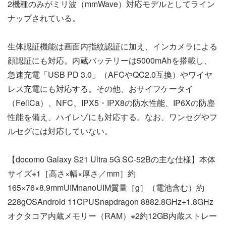
2機種のみがミリ波（mmWave）対応モデルとしてライン
ナップされている。
生体認証機能は画面内指紋認証に加え、インカメラによる
顔認証にも対応。内蔵バッテリーは5000mAhを搭載し、
急速充電「USB PD 3.0」（AFCやQC2.0互換）やワイヤ
レス充電にも対応する。その他、おサイフケータイ
（FeliCa）、NFC、IPX5・IPX8の防水性能、IP6Xの防塵
性能を備え、ハイレゾにも対応する。なお、ワンセグやフ
ルセグには対応していない。
【docomo Galaxy S21 Ultra 5G SC-52Bの主な仕様】本体
サイズ※1［高さ×幅×厚さ／mm］約
165×76×8.9mmUIMnanoUIM質量［g］（電池含む）約
228gOSAndroid 11CPUSnapdragon 8882.8GHz+1.8GHz
オクタコア内蔵メモリー（RAM）※2約12GB内蔵ストレー