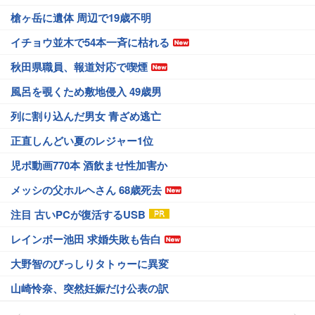
槍ヶ岳に遺体 周辺で19歳不明
イチョウ並木で54本一斉に枯れる
秋田県職員、報道対応で喫煙
風呂を覗くため敷地侵入 49歳男
列に割り込んだ男女 青ざめ逃亡
正直しんどい夏のレジャー1位
児ポ動画770本 酒飲ませ性加害か
メッシの父ホルヘさん 68歳死去
注目 古いPCが復活するUSB
レインボー池田 求婚失敗も告白
大野智のびっしりタトゥーに異変
山崎怜奈、突然妊娠だけ公表の訳