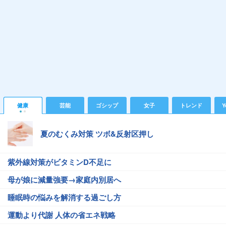
健康
芸能
ゴシップ
女子
トレンド
Y
夏のむくみ対策 ツボ&反射区押し
紫外線対策がビタミンD不足に
母が娘に減量強要→家庭内別居へ
睡眠時の悩みを解消する過ごし方
運動より代謝 人体の省エネ戦略