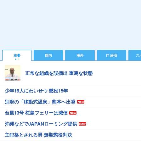
主要
国内
海外
IT 経済
ス
正常な組織を誤摘出 重篤な状態
少年19人にわいせつ 懲役15年
別府の「移動式温泉」熊本へ出発
台風13号 桜島フェリーは減便
沖縄などでJAPANローミング提供
主犯格とされる男 無期懲役判決