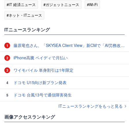
#IT 経済ニュース
#ガジェットニュース
#Wi-Fi
#ネット・ITニュース
ITニュースランキング
藤原竜也さん、「SKYSEA Client View」新CMで「AI労務改善」をアピール 働き方をAIが分析したら「すぐに休んで」と言われる？
1
iPhone高騰 ペイディで月払い
2
ワイモバイル 単身割引は1年限定
3
ドコモ U15向け新プラン発表
4
ドコモ 台風13号で通信障害発生
5
ITニュースランキングをもっと見る
画像アクセスランキング