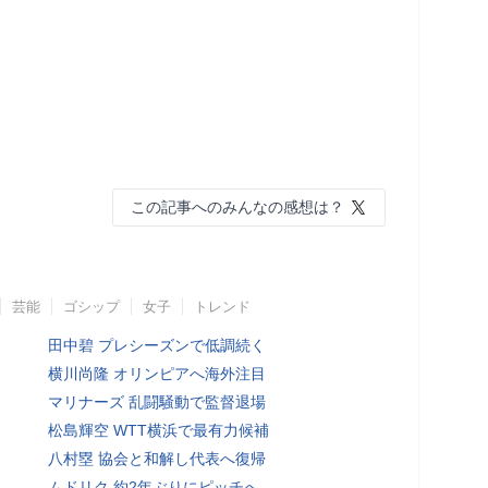
この記事へのみんなの感想は？
芸能
ゴシップ
女子
トレンド
田中碧 プレシーズンで低調続く
横川尚隆 オリンピアへ海外注目
マリナーズ 乱闘騒動で監督退場
松島輝空 WTT横浜で最有力候補
八村塁 協会と和解し代表へ復帰
ムドリク 約2年ぶりにピッチへ