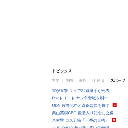
トピックス
主要
国内
海外
IT 経済
スポーツ
雷が直撃 タイで24歳選手が死去
Rマドリード ヤン争奪戦を制す
UDN 佐野兄弟と森保監督を擁す
栗山英樹CBO 殿堂入り記念し立像
八村塁 ロス五輪「一番の目標」
大谷 今永の抜け球に笑い先頭弾