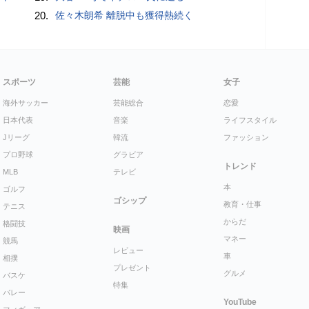
20.
佐々木朗希 離脱中も獲得熱続く
スポーツ
芸能
女子
海外サッカー
芸能総合
恋愛
日本代表
音楽
ライフスタイル
Jリーグ
韓流
ファッション
プロ野球
グラビア
トレンド
MLB
テレビ
本
ゴルフ
ゴシップ
教育・仕事
テニス
からだ
格闘技
映画
マネー
競馬
レビュー
車
相撲
プレゼント
グルメ
バスケ
特集
バレー
YouTube