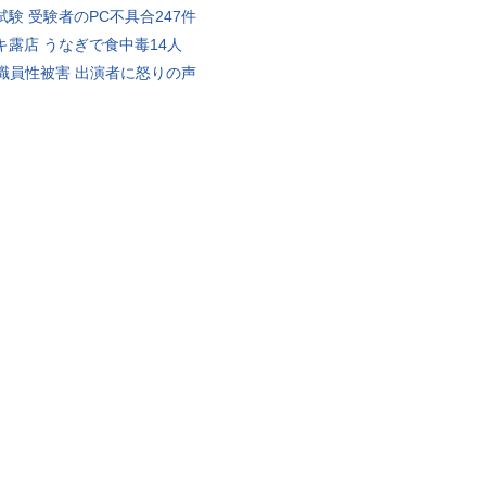
試験 受験者のPC不具合247件
キ露店 うなぎで食中毒14人
K職員性被害 出演者に怒りの声