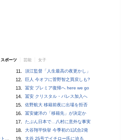
スポーツ
芸能
女子
11.
須江監督「人生最高の夜更かし」
12.
巨人 今オフに菅野智之買戻しも?
13.
冨安 プレミア復帰へ here we go
14.
冨安 クリスタル・パレス加入へ
15.
佐野航大 移籍前夜に出場を拒否
16.
冨安健洋の「移籍先」が決定か
17.
たぶん日本で…八村に意外な事実
18.
大谷翔平快挙 今季初の1試合2発
”時代
19.
大谷 25号でイチロー氏に迫る