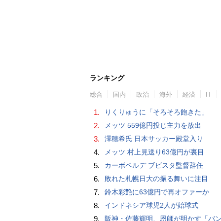
ランキング
総合
国内
政治
海外
経済
IT
1.
りくりゅうに「そろそろ飽きた」
2.
メッツ 559億円投じ主力を放出
3.
澤穂希氏 日本サッカー殿堂入り
4.
メッツ 村上見送り63億円が裏目
5.
カーボベルデ ブビスタ監督辞任
6.
敗れた札幌日大の振る舞いに注目
7.
鈴木彩艶に63億円で再オファーか
8.
インドネシア球児2人が始球式
9.
阪神・佐藤輝明、恩師が明かす「バント拒否でホームラン」の“やんちゃ坊主