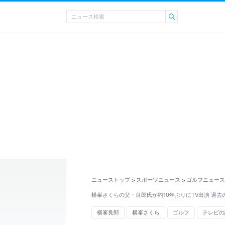
ニューストップ
スポーツニュース
ゴルフニュース
>
>
横峯さくらの父・良郎氏が約10年ぶりにTV出演 過
横峯良郎
横峯さくら
ゴルフ
テレビの