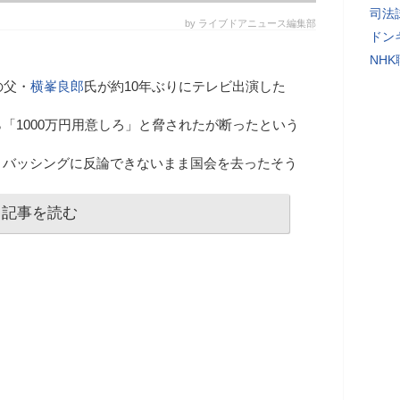
司法
by ライブドアニュース編集部
ドン
NH
の父・
横峯良郎
氏が約10年ぶりにテレビ出演した
「1000万円用意しろ」と脅されたが断ったという
、バッシングに反論できないまま国会を去ったそう
記事を読む