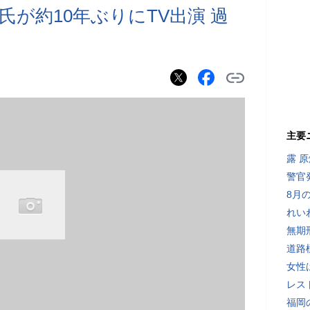
が約10年ぶりにTV出演 過
主要
露 
警官
8月
れい
無期
道路
女性
レス
福岡