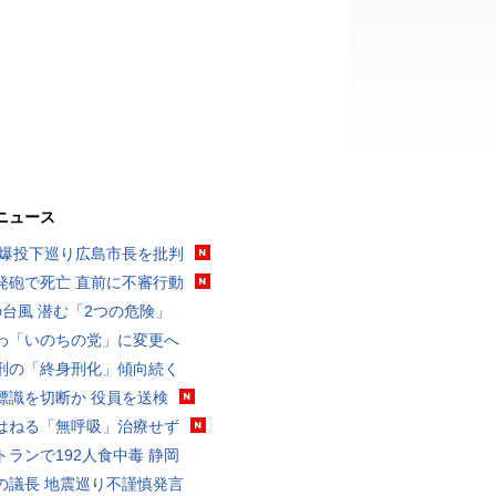
ニュース
原爆投下巡り広島市長を批判
発砲で死亡 直前に不審行動
の台風 潜む「2つの危険」
わ「いのちの党」に変更へ
刑の「終身刑化」傾向続く
標識を切断か 役員を送検
はねる「無呼吸」治療せず
トランで192人食中毒 静岡
の議長 地震巡り不謹慎発言