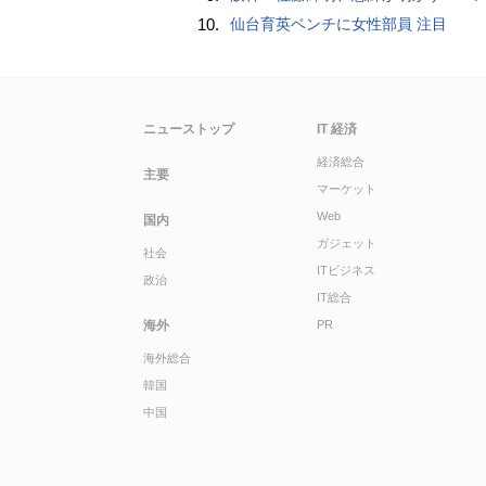
10.
仙台育英ベンチに女性部員 注目
ニューストップ
IT 経済
経済総合
主要
マーケット
Web
国内
ガジェット
社会
ITビジネス
政治
IT総合
海外
PR
海外総合
韓国
中国