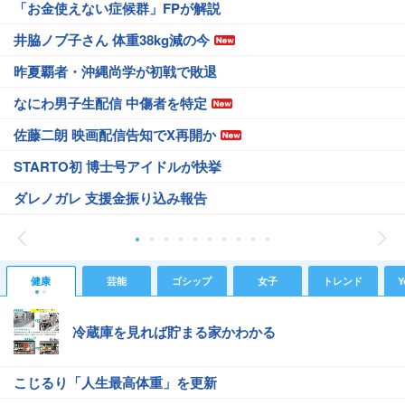
「お金使えない症候群」FPが解説
井脇ノブ子さん 体重38kg減の今
昨夏覇者・沖縄尚学が初戦で敗退
なにわ男子生配信 中傷者を特定
佐藤二朗 映画配信告知でX再開か
STARTO初 博士号アイドルが快挙
ダレノガレ 支援金振り込み報告
健康
芸能
ゴシップ
女子
トレンド
Y
冷蔵庫を見れば貯まる家かわかる
こじるり「人生最高体重」を更新