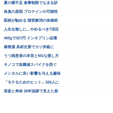
夏の寝不足 食事制限でも太る訳
体臭の原因 プロテインの可能性
医師が勧める 猫背解消の体操術
人生台無しに…やめるべき7項目
465gで321円 ドンキプリン品薄
麻辣湯 具材次第でカツ丼級に
うつ病患者の本音とNGな接し方
キノコで血糖値スパイクを防ぐ
メンタルに良い影響を与える趣味
「モテるためのヒント」326人に
容姿と寿命 28年追跡で見えた差