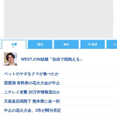
バットマンカフェが渋谷タワーレコードに期間限定オープン、グッズなども
記事へ戻る
#グルメニュース
#バットマン
#タワーレコード
#渋谷
主要
国内
海外
IT 経済
ス
WEST.のW結婚「自由で頭抱える」
ペットのヤギをクマが食べたか
琵琶湖 有料券の花火大会が中止
ニチレイ攻撃 20万件情報流出か
天皇皇后両陛下 熊本県に金一封
中止の花火大会、3市が関与否定