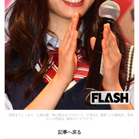
「頬骨までくっきり」土屋太鳳『海に眠るダイヤモンド』で見せた “激変” に心配続出…育休
なしの理由は “過去のトラウマ” か
記事へ戻る