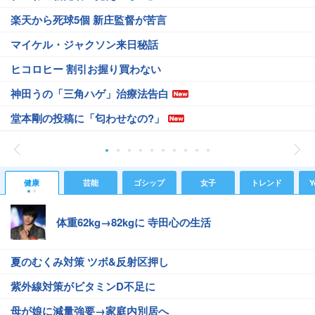
楽天から死球5個 新庄監督が苦言
マイケル・ジャクソン来日秘話
ヒコロヒー 割引お握り買わない
神田うの「三角ハゲ」治療法告白
堂本剛の投稿に「匂わせなの?」
健康
芸能
ゴシップ
女子
トレンド
Y
体重62kg→82kgに 寺田心の生活
夏のむくみ対策 ツボ&反射区押し
紫外線対策がビタミンD不足に
母が娘に減量強要→家庭内別居へ