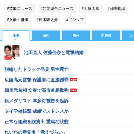
#芸能ニュース
#芸能総合ニュース
#土屋太鳳
#日曜劇場
#女優・俳優
#神木隆之介
#ゴシップ
#エンタメ・芸能ニュース
主要
国内
海外
IT 経済
ス
池田直人 佐藤佳奈と電撃結婚
脱輪したトラック発見 男性死亡
広陵高元監督 保護者に直接謝罪
細川元首相 文春で高市首相批判
銀メダリスト 本多灯被告を起訴
タイ学校銃撃 成績でストレスか
正常な組織を誤摘出 重篤な状態
れいわの新党名「覚えづらい」