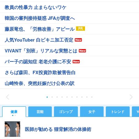
教員の性暴力 止まらないワケ
韓国の審判接待疑惑 JFAが調査へ
藤原竜也、「労務改善」アピール
人気YouTuber 白ビキニ加工否定
VIVANT「別班」リアルな実態とは
パー子の認知症 老老介護に不安
さらば森田、FX投資詐欺被害告白
山崎怜奈、突然妊娠だけ公表の訳
健康
芸能
ゴシップ
女子
トレンド
Y
医師が勧める 猫背解消の体操術