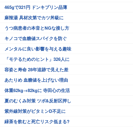
465gで321円 ドンキプリン品薄
麻辣湯 具材次第でカツ丼級に
うつ病患者の本音とNGな接し方
キノコで血糖値スパイクを防ぐ
メンタルに良い影響を与える趣味
「モテるためのヒント」326人に
容姿と寿命 28年追跡で見えた差
あたりめ 血糖値を上げない理由
体重62kg→82kgに 寺田心の生活
夏のむくみ対策 ツボ&反射区押し
紫外線対策がビタミンD不足に
緑茶を飲むと死亡リスク低まる?