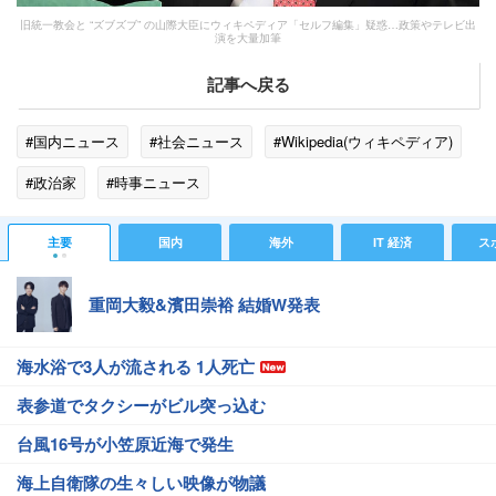
旧統一教会と “ズブズブ” の山際大臣にウィキペディア「セルフ編集」疑惑…政策やテレビ出
演を大量加筆
記事へ戻る
#国内ニュース
#社会ニュース
#Wikipedia(ウィキペディア)
#政治家
#時事ニュース
主要
国内
海外
IT 経済
ス
重岡大毅&濱田崇裕 結婚W発表
海水浴で3人が流される 1人死亡
表参道でタクシーがビル突っ込む
台風16号が小笠原近海で発生
海上自衛隊の生々しい映像が物議