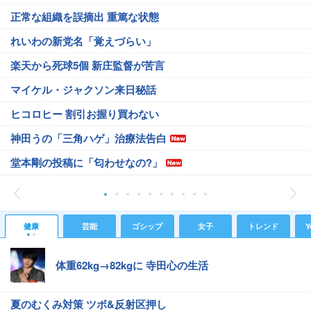
正常な組織を誤摘出 重篤な状態
れいわの新党名「覚えづらい」
楽天から死球5個 新庄監督が苦言
マイケル・ジャクソン来日秘話
ヒコロヒー 割引お握り買わない
神田うの「三角ハゲ」治療法告白
堂本剛の投稿に「匂わせなの?」
健康
芸能
ゴシップ
女子
トレンド
Y
体重62kg→82kgに 寺田心の生活
夏のむくみ対策 ツボ&反射区押し