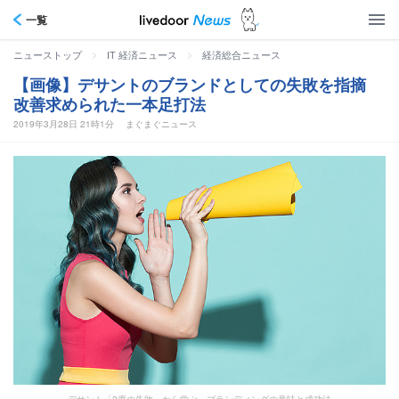
一覧
>
>
ニューストップ
IT 経済ニュース
経済総合ニュース
【画像】デサントのブランドとしての失敗を指摘
改善求められた一本足打法
2019年3月28日 21時1分
まぐまぐニュース