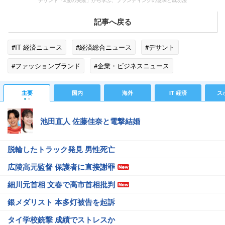
デサント「2度の失敗」から学ぶ、ブランディングの意味と成功法
記事へ戻る
#IT 経済ニュース
#経済総合ニュース
#デサント
#ファッションブランド
#企業・ビジネスニュース
主要
国内
海外
IT 経済
ス
池田直人 佐藤佳奈と電撃結婚
脱輪したトラック発見 男性死亡
広陵高元監督 保護者に直接謝罪
細川元首相 文春で高市首相批判
銀メダリスト 本多灯被告を起訴
タイ学校銃撃 成績でストレスか