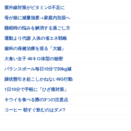
紫外線対策がビタミンD不足に
母が娘に減量強要→家庭内別居へ
睡眠時の悩みを解消する過ごし方
運動より代謝 人体の省エネ戦略
歯科の保健治療を巡る「大嘘」
大食い女子 46キロ体型の秘密
バランスボール毎日10分で20kg減
躁状態引き起こしかねないNG行動
1日10分で手軽に「ひざ痛対策」
キウイを食べる際の3つの注意点
コーヒー 朝すぐ飲むのはダメ?