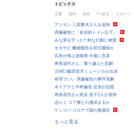
トピックス
主要
国内
海外
IT 経済
スポーツ
アジカン 三原重夫さんを追悼
斉藤被告に「多目的トイレ以下」
みな実を守った? 粋な行動に称賛
ホモサピ 離婚報告を翌日撤回か
広末が地上波復帰 今後に言及
寿美花代さん、乗り越えた悲劇
元ME:I飯田栞月ミュージカル出演
有罪でいい 斉藤被告の事件見解
水卜アナと中村倫也 近況が話題
寿美花代さん死去 息子2人が追悼
志らく コア層との溝深まるか
ケンコバ コロナで謎の後遺症
もっと見る