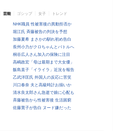
芸能
ゴシップ
女子
トレンド
NHK職員 性被害後の異動拒否か
堀江氏 斉藤被告の判決を予想
加藤夏希 まさかの馴れ初め告白
長州小力がクロちゃんとバトルへ
桐谷広人さん加入の保険に注目
高嶋政宏「母は最期まで大女優」
飯島直子「イライラ」近況を報告
乙武洋匡氏 外国人の反応に苦笑
川口春奈 夫と高級時計お揃いか
清水良太郎さん急逝で娘に心配も
斉藤被告から性被害後 生活困窮
佐藤寛子が告白 ヌード嫌だった