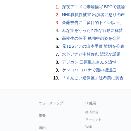
1.
深夜アニメに喫煙描写 BPOで議論
2.
NHK職員性被害 出演者に怒りの声
3.
斉藤被告に「多目的トイレ以下」
4.
みな実を守った? 粋な行動に称賛
5.
高校生の信子 勉強中の姿を公開
6.
元TBSアナの山本里菜 離婚を公表
7.
水卜アナと中村倫也 近況が話題
8.
アジカン 三原重夫さんを追悼
9.
ケンコバ コロナで謎の後遺症
10.
「すんごい過保護」辻希美に賛否
ニューストップ
IT 経済
経済総合
主要
マーケット
Web
国内