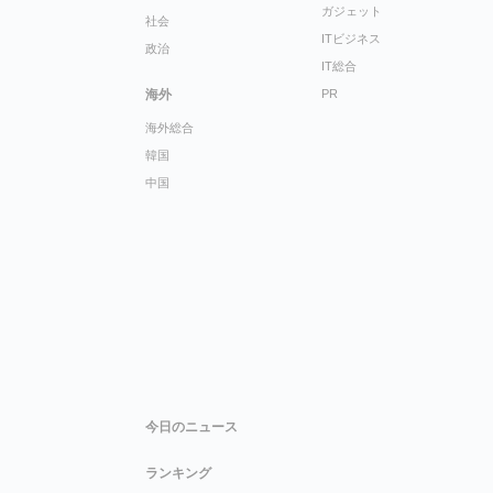
ガジェット
社会
ITビジネス
政治
IT総合
海外
PR
海外総合
韓国
中国
今日のニュース
ランキング