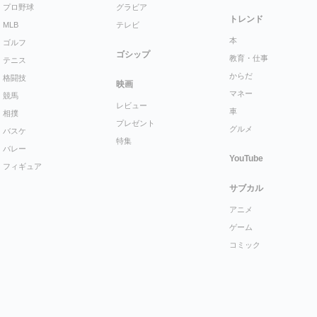
プロ野球
グラビア
トレンド
MLB
テレビ
本
ゴルフ
ゴシップ
教育・仕事
テニス
からだ
格闘技
映画
マネー
競馬
レビュー
車
相撲
プレゼント
グルメ
バスケ
特集
バレー
YouTube
フィギュア
サブカル
アニメ
ゲーム
コミック