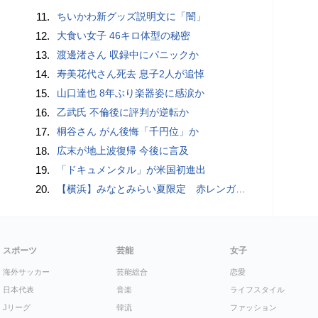
11.
ちいかわ新グッズ説明文に「闇」
12.
大食い女子 46キロ体型の秘密
13.
渡邊渚さん 収録中にパニックか
14.
寿美花代さん死去 息子2人が追悼
15.
山口達也 8年ぶり楽器姿に感涙か
16.
乙武氏 不倫後に評判が逆転か
17.
桐谷さん がん後悔「千円位」か
18.
広末が地上波復帰 今後に言及
19.
「ドキュメンタル」が米国初進出
20.
【横浜】みなとみらい夏限定 赤レンガ倉庫広場で「ディスコ」開幕へ…石野卓球も登場【概要・出演スケジュールなど】
スポーツ
芸能
女子
海外サッカー
芸能総合
恋愛
日本代表
音楽
ライフスタイル
Jリーグ
韓流
ファッション