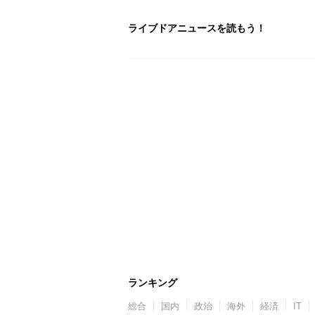
ライブドアニュースを読もう！
ランキング
総合
国内
政治
海外
経済
IT