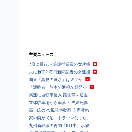
主要ニュース
7歳に暴行か 施設従業員の女逮捕
夫に包丁? 毎日新聞記者の女逮捕
関東「真夏の暑さ」は終了か
「泥酔者」熊本で通報が頻発か
高速に自転車侵入 路側帯を逆走
立体駐車場から車落下 夫婦死傷
高市氏のPV風視察動画 立憲激怒
家の隣が民泊「トラウマなった」
九州新幹線の再開「8月中」示唆