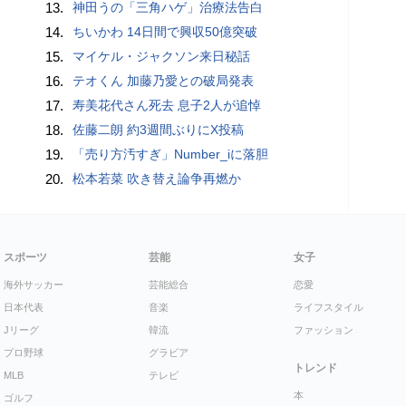
13.
神田うの「三角ハゲ」治療法告白
14.
ちいかわ 14日間で興収50億突破
15.
マイケル・ジャクソン来日秘話
16.
テオくん 加藤乃愛との破局発表
17.
寿美花代さん死去 息子2人が追悼
18.
佐藤二朗 約3週間ぶりにX投稿
19.
「売り方汚すぎ」Number_iに落胆
20.
松本若菜 吹き替え論争再燃か
スポーツ
芸能
女子
海外サッカー
芸能総合
恋愛
日本代表
音楽
ライフスタイル
Jリーグ
韓流
ファッション
プロ野球
グラビア
トレンド
MLB
テレビ
本
ゴルフ