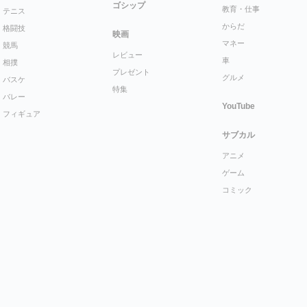
ゴシップ
教育・仕事
テニス
からだ
格闘技
映画
マネー
競馬
レビュー
車
相撲
プレゼント
グルメ
バスケ
特集
バレー
YouTube
フィギュア
サブカル
アニメ
ゲーム
コミック