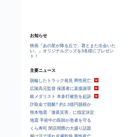
お知らせ
映画『あの星が降る丘で、君とまた出会いた
い。』オリジナルグッズを3名様にプレゼン
ト！
主要ニュース
脱輪したトラック発見 男性死亡
広陵高元監督 保護者に直接謝罪
銀メダリスト 本多灯被告を起訴
詐取金で競艇? 約1.3億円脱税か
熊本地震「激甚災害」に指定決定
地震 手術中の医師が患者を守る
くら寿司 閉店間際の大盛り話題
服は汗で濡れ皮膚乾燥 男性死亡