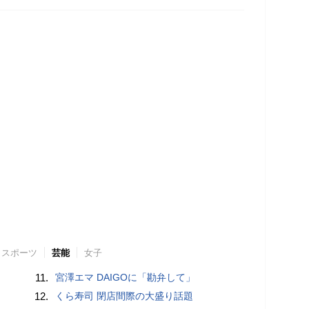
スポーツ
芸能
女子
11.
宮澤エマ DAIGOに「勘弁して」
12.
くら寿司 閉店間際の大盛り話題