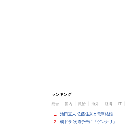
ランキング
総合
国内
政治
海外
経済
IT
1.
池田直人 佐藤佳奈と電撃結婚
2.
朝ドラ 次週予告に「ゲンナリ」