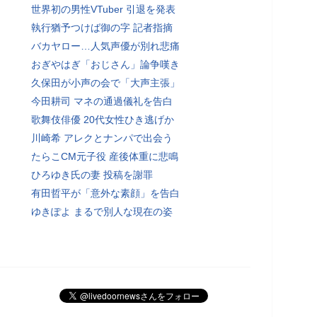
世界初の男性VTuber 引退を発表
執行猶予つけば御の字 記者指摘
バカヤロー…人気声優が別れ悲痛
おぎやはぎ「おじさん」論争嘆き
久保田が小声の会で「大声主張」
今田耕司 マネの通過儀礼を告白
歌舞伎俳優 20代女性ひき逃げか
川崎希 アレクとナンパで出会う
たらこCM元子役 産後体重に悲鳴
ひろゆき氏の妻 投稿を謝罪
有田哲平が「意外な素顔」を告白
ゆきぽよ まるで別人な現在の姿