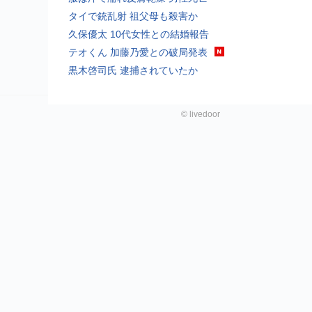
タイで銃乱射 祖父母も殺害か
久保優太 10代女性との結婚報告
テオくん 加藤乃愛との破局発表
黒木啓司氏 逮捕されていたか
©
livedoor