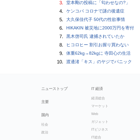
3.
堂本剛の投稿に「匂わせなの?」
4.
ケンコバ コロナで謎の後遺症
5.
大久保佳代子 50代の性欲事情
6.
HIKAKIN 被災地に2000万円を寄付
7.
黒木啓司氏 逮捕されていたか
8.
ヒコロヒー 割引お握り買わない
9.
体重62kg→82kgに 寺田心の生活
10.
渡邊渚「キス」のヤジでパニック
ニューストップ
IT 経済
経済総合
主要
マーケット
Web
国内
ガジェット
社会
ITビジネス
政治
IT総合