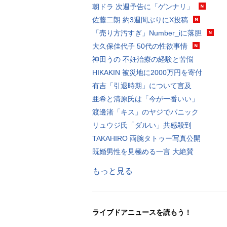
朝ドラ 次週予告に「ゲンナリ」
佐藤二朗 約3週間ぶりにX投稿
「売り方汚すぎ」Number_iに落胆
大久保佳代子 50代の性欲事情
神田うの 不妊治療の経験と苦悩
HIKAKIN 被災地に2000万円を寄付
有吉「引退時期」について言及
亜希と清原氏は「今が一番いい」
渡邊渚「キス」のヤジでパニック
リュウジ氏「ダルい」共感殺到
TAKAHIRO 両腕タトゥー写真公開
既婚男性を見極める一言 大絶賛
もっと見る
ライブドアニュースを読もう！