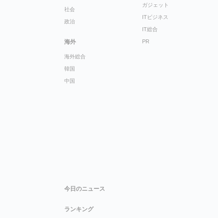
ガジェット
社会
ITビジネス
政治
IT総合
海外
PR
海外総合
韓国
中国
今日のニュース
ランキング