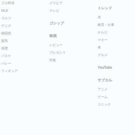
プロ野球
グラビア
トレンド
MLB
テレビ
本
ゴルフ
ゴシップ
教育・仕事
テニス
からだ
格闘技
映画
マネー
競馬
レビュー
車
相撲
プレゼント
グルメ
バスケ
特集
バレー
YouTube
フィギュア
サブカル
アニメ
ゲーム
コミック