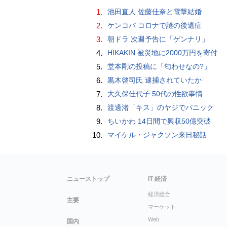
1.
池田直人 佐藤佳奈と電撃結婚
2.
ケンコバ コロナで謎の後遺症
3.
朝ドラ 次週予告に「ゲンナリ」
4.
HIKAKIN 被災地に2000万円を寄付
5.
堂本剛の投稿に「匂わせなの?」
6.
黒木啓司氏 逮捕されていたか
7.
大久保佳代子 50代の性欲事情
8.
渡邊渚「キス」のヤジでパニック
9.
ちいかわ 14日間で興収50億突破
10.
マイケル・ジャクソン来日秘話
ニューストップ
IT 経済
経済総合
主要
マーケット
Web
国内