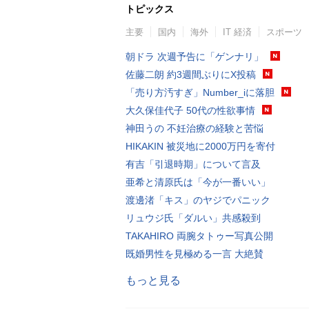
トピックス
主要
国内
海外
IT 経済
スポーツ
朝ドラ 次週予告に「ゲンナリ」
佐藤二朗 約3週間ぶりにX投稿
「売り方汚すぎ」Number_iに落胆
大久保佳代子 50代の性欲事情
神田うの 不妊治療の経験と苦悩
HIKAKIN 被災地に2000万円を寄付
有吉「引退時期」について言及
亜希と清原氏は「今が一番いい」
渡邊渚「キス」のヤジでパニック
リュウジ氏「ダルい」共感殺到
TAKAHIRO 両腕タトゥー写真公開
既婚男性を見極める一言 大絶賛
もっと見る