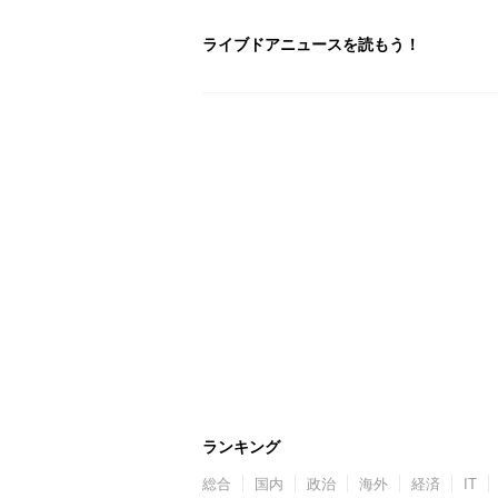
ライブドアニュースを読もう！
ランキング
総合
国内
政治
海外
経済
IT