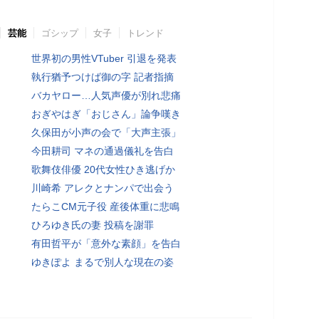
芸能
ゴシップ
女子
トレンド
世界初の男性VTuber 引退を発表
執行猶予つけば御の字 記者指摘
バカヤロー…人気声優が別れ悲痛
おぎやはぎ「おじさん」論争嘆き
久保田が小声の会で「大声主張」
今田耕司 マネの通過儀礼を告白
歌舞伎俳優 20代女性ひき逃げか
川崎希 アレクとナンパで出会う
たらこCM元子役 産後体重に悲鳴
ひろゆき氏の妻 投稿を謝罪
有田哲平が「意外な素顔」を告白
ゆきぽよ まるで別人な現在の姿