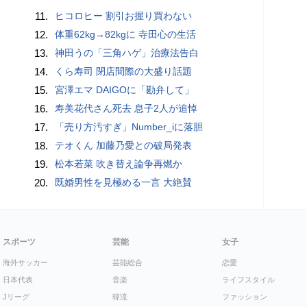
11.
ヒコロヒー 割引お握り買わない
12.
体重62kg→82kgに 寺田心の生活
13.
神田うの「三角ハゲ」治療法告白
14.
くら寿司 閉店間際の大盛り話題
15.
宮澤エマ DAIGOに「勘弁して」
16.
寿美花代さん死去 息子2人が追悼
17.
「売り方汚すぎ」Number_iに落胆
18.
テオくん 加藤乃愛との破局発表
19.
松本若菜 吹き替え論争再燃か
20.
既婚男性を見極める一言 大絶賛
スポーツ
芸能
女子
海外サッカー
芸能総合
恋愛
日本代表
音楽
ライフスタイル
Jリーグ
韓流
ファッション