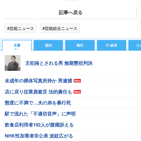
記事へ戻る
#芸能ニュース
#芸能総合ニュース
主要
国内
海外
IT 経済
ス
主犯格とされる男 無期懲役判決
未成年の裸体写真所持か 男逮捕
店に戻り従業員被災 法的責任も
態度に不満で…夫の弟を暴行死
駅で流れた「不適切音声」に声明
飲食店利用者192人が腹痛訴える
NHK性加害者非公表 波紋広がる