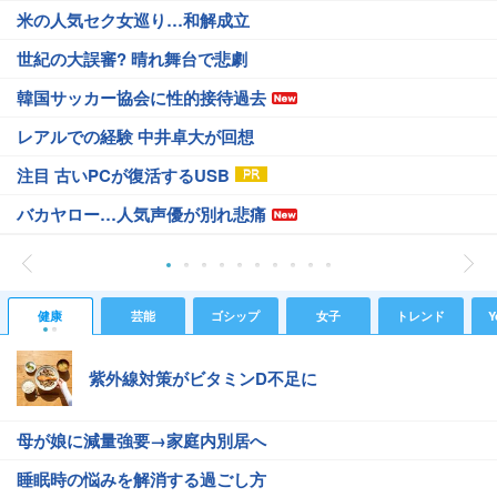
米の人気セク女巡り…和解成立
世紀の大誤審? 晴れ舞台で悲劇
韓国サッカー協会に性的接待過去
レアルでの経験 中井卓大が回想
注目 古いPCが復活するUSB
バカヤロー…人気声優が別れ悲痛
健康
芸能
ゴシップ
女子
トレンド
Y
紫外線対策がビタミンD不足に
母が娘に減量強要→家庭内別居へ
睡眠時の悩みを解消する過ごし方