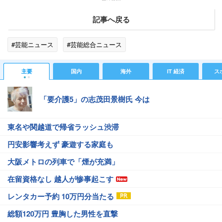
記事へ戻る
#芸能ニュース
#芸能総合ニュース
主要
国内
海外
IT 経済
ス
「要介護5」の志茂田景樹氏 今は
東名や関越道で帰省ラッシュ渋滞
円安影響考えず 豪遊する家庭も
大阪メトロの列車で「煙が充満」
在留資格なし 越人が惨事起こす
レンタカー予約 10万円分当たる
総額120万円 豊胸した男性を直撃