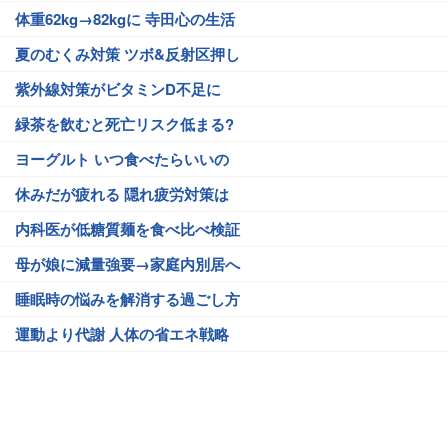
体重62kg→82kgに 寺田心の生活
夏のむくみ対策 ツボ&反射区押し
紫外線対策がビタミンD不足に
緑茶を飲むと死亡リスク低まる?
ヨーグルト いつ食べたらいいの
休みだが疲れる 隠れ疲労対策は
内科医が低糖質麺を食べ比べ検証
母が娘に減量強要→家庭内別居へ
睡眠時の悩みを解消する過ごし方
運動より代謝 人体の省エネ戦略