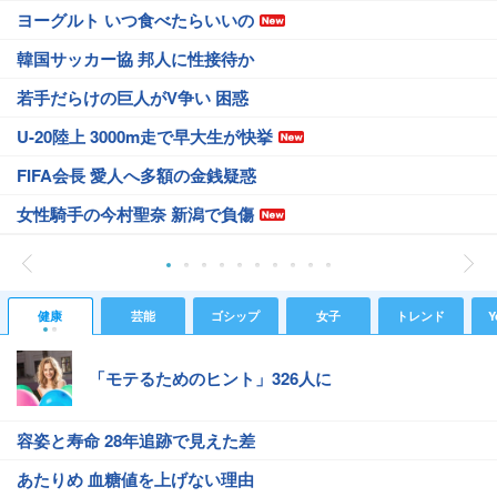
ヨーグルト いつ食べたらいいの
韓国サッカー協 邦人に性接待か
若手だらけの巨人がV争い 困惑
U-20陸上 3000m走で早大生が快挙
FIFA会長 愛人へ多額の金銭疑惑
女性騎手の今村聖奈 新潟で負傷
健康
芸能
ゴシップ
女子
トレンド
Y
「モテるためのヒント」326人に
容姿と寿命 28年追跡で見えた差
あたりめ 血糖値を上げない理由