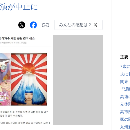
演が中止に
みんなの感想は？
主要
7歳
夫に
関東
「泥
高速
立体
高市
家の
九州