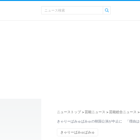
ニューストップ
芸能ニュース
芸能総合ニュース
>
>
>
きゃりーぱみゅぱみゅの韓国公演が中止に 「理由は
きゃりーぱみゅぱみゅ