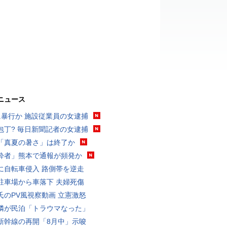
ニュース
に暴行か 施設従業員の女逮捕
包丁? 毎日新聞記者の女逮捕
「真夏の暑さ」は終了か
酔者」熊本で通報が頻発か
に自転車侵入 路側帯を逆走
駐車場から車落下 夫婦死傷
氏のPV風視察動画 立憲激怒
隣が民泊「トラウマなった」
新幹線の再開「8月中」示唆