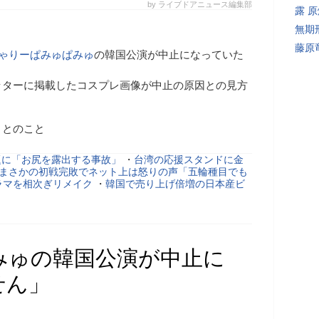
by ライブドアニュース編集部
露 
無期
藤原
ゃりーぱみゅぱみゅ
の韓国公演が中止になっていた
ッターに掲載したコスプレ画像が中止の原因との見方
、とのこと
題に「お尻を露出する事故」
・
台湾の応援スタンドに金
、まさかの初戦完敗でネット上は怒りの声「五輪種目でも
ラマを相次ぎリメイク
・
韓国で売り上げ倍増の日本産ビ
みゅの韓国公演が中止に
せん」