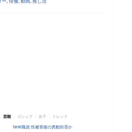
ター
,
俳優
,
動画
,
推し活
芸能
ゴシップ
女子
トレンド
NHK職員 性被害後の異動拒否か