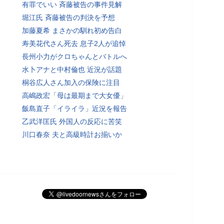
有罪でいい 斉藤被告の事件見解
堀江氏 斉藤被告の判決を予想
加藤夏希 まさかの馴れ初め告白
寿美花代さん死去 息子2人が追悼
長州小力がクロちゃんとバトルへ
水卜アナと中村倫也 近況が話題
桐谷広人さん加入の保険に注目
高嶋政宏「母は最期まで大女優」
飯島直子「イライラ」近況を報告
乙武洋匡氏 外国人の反応に苦笑
川口春奈 夫と高級時計お揃いか