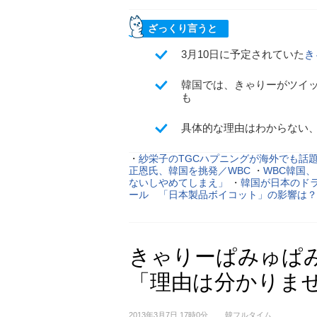
ざっくり言うと
3月10日に予定されていた
き
韓国では、きゃりーがツイ
も
具体的な理由はわからない
・
紗栄子のTGCハプニングが海外でも話
正恩氏、韓国を挑発／WBC
・
WBC韓国
ないしやめてしまえ」
・
韓国が日本のド
ール 「日本製品ボイコット」の影響は？
きゃりーぱみゅぱ
「理由は分かりま
2013年3月7日 17時0分
韓フルタイム