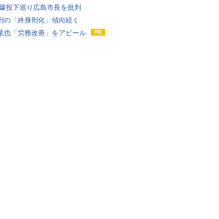
原爆投下巡り広島市長を批判
刑の「終身刑化」傾向続く
竜也「労務改善」をアピール