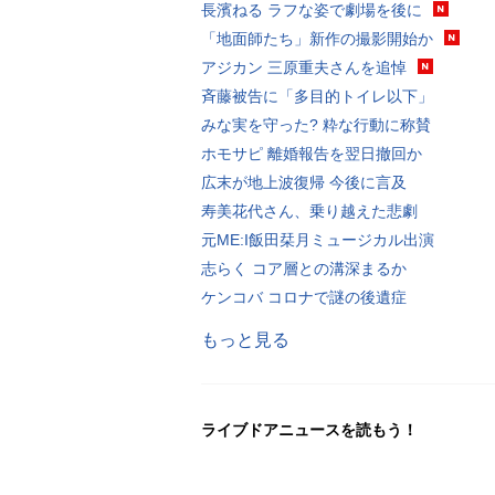
長濱ねる ラフな姿で劇場を後に
「地面師たち」新作の撮影開始か
アジカン 三原重夫さんを追悼
斉藤被告に「多目的トイレ以下」
みな実を守った? 粋な行動に称賛
ホモサピ 離婚報告を翌日撤回か
広末が地上波復帰 今後に言及
寿美花代さん、乗り越えた悲劇
元ME:I飯田栞月ミュージカル出演
志らく コア層との溝深まるか
ケンコバ コロナで謎の後遺症
もっと見る
ライブドアニュースを読もう！