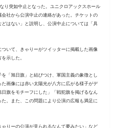
になり突如中止となった。ユニクロアックスホール
属会社から公演中止の連絡があった。チケットの
などはない」と説明し、公演中止については「具
。
について、きゃりーがツイッターに掲載した画像
方を示した。
子を「旭日旗」と結びつけ、軍国主義の象徴とし
った画像には赤い太陽光が八方に広がる様子がデ
旭日旗をモチーフにした」「戦犯旗を掲げるなん
った。また、この問題により公演の広報も満足に
きゃりーの公演が見られるなんて夢みたい」など