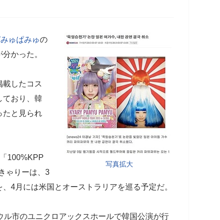
ぱみゅぱみゅ
の
が分かった。
掲載したコス
しており、韓
ったと見られ
100%KPP
写真拡大
たきゃりーは、3
を、4月には米国とオーストラリアを巡る予定だ。
ウル市のユニクロアックスホールで韓国公演が行