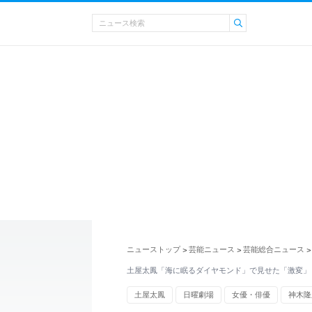
ニューストップ
芸能ニュース
芸能総合ニュース
>
>
>
土屋太鳳「海に眠るダイヤモンド」で見せた「激変」
土屋太鳳
日曜劇場
女優・俳優
神木隆