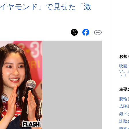
イヤモンド」で見せた「激
出
お知
映画
い。
ト！
主要
脱輪
広陵
銀メ
詐取
熊本