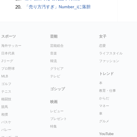
20.
「売り方汚すぎ」Number_iに落胆
スポーツ
芸能
女子
海外サッカー
芸能総合
恋愛
日本代表
音楽
ライフスタイル
Jリーグ
韓流
ファッション
プロ野球
グラビア
トレンド
MLB
テレビ
本
ゴルフ
ゴシップ
教育・仕事
テニス
からだ
格闘技
映画
マネー
競馬
レビュー
車
相撲
プレゼント
グルメ
バスケ
特集
バレー
YouTube