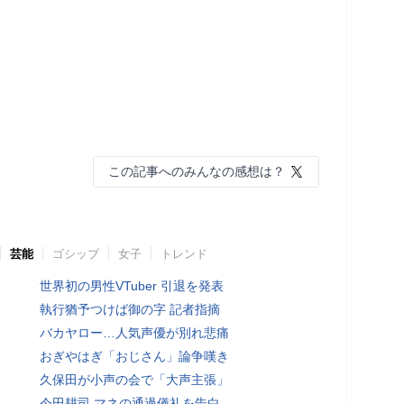
この記事へのみんなの感想は？
芸能
ゴシップ
女子
トレンド
世界初の男性VTuber 引退を発表
執行猶予つけば御の字 記者指摘
バカヤロー…人気声優が別れ悲痛
おぎやはぎ「おじさん」論争嘆き
久保田が小声の会で「大声主張」
今田耕司 マネの通過儀礼を告白