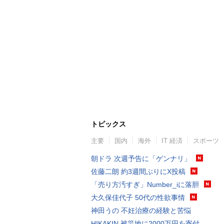
トピックス
主要
国内
海外
IT 経済
スポーツ
朝ドラ 次週予告に「ゲンナリ」
佐藤二朗 約3週間ぶりにX投稿
「売り方汚すぎ」Number_iに落胆
大久保佳代子 50代の性欲事情
神田うの 不妊治療の経験と苦悩
HIKAKIN 被災地に2000万円を寄付