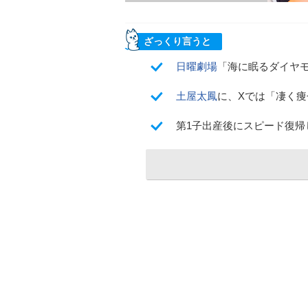
ざっくり言うと
日曜劇場
「海に眠るダイヤモ
土屋太鳳
に、Xでは「凄く
第1子出産後にスピード復