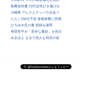
歌舞伎俳優 20代女性ひき逃げか
川崎希 アレクとナンパで出会う
たらこCM元子役 産後体重に悲鳴
ひろゆき氏の妻 投稿を謝罪
有田哲平が「意外な素顔」を告白
ゆきぽよ まるで別人な現在の姿