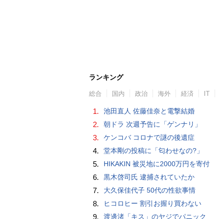
ランキング
総合
国内
政治
海外
経済
IT
1.
池田直人 佐藤佳奈と電撃結婚
2.
朝ドラ 次週予告に「ゲンナリ」
3.
ケンコバ コロナで謎の後遺症
4.
堂本剛の投稿に「匂わせなの?」
5.
HIKAKIN 被災地に2000万円を寄付
6.
黒木啓司氏 逮捕されていたか
7.
大久保佳代子 50代の性欲事情
8.
ヒコロヒー 割引お握り買わない
9.
渡邊渚「キス」のヤジでパニック