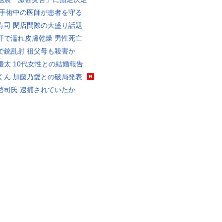
 手術中の医師が患者を守る
寿司 閉店間際の大盛り話題
汗で濡れ皮膚乾燥 男性死亡
で銃乱射 祖父母も殺害か
優太 10代女性との結婚報告
くん 加藤乃愛との破局発表
啓司氏 逮捕されていたか