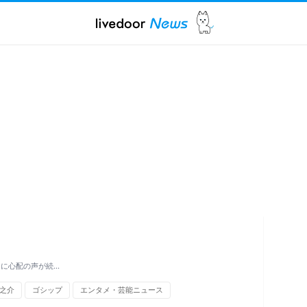
 に心配の声が続…
之介
ゴシップ
エンタメ・芸能ニュース