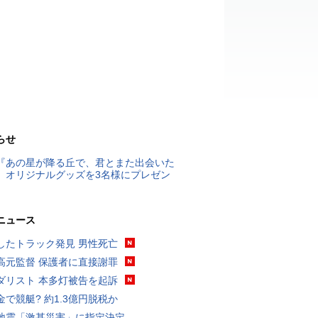
らせ
『あの星が降る丘で、君とまた出会いた
』オリジナルグッズを3名様にプレゼン
ニュース
したトラック発見 男性死亡
高元監督 保護者に直接謝罪
ダリスト 本多灯被告を起訴
金で競艇? 約1.3億円脱税か
地震「激甚災害」に指定決定