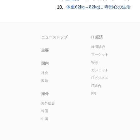
10.
体重62kg→82kgに 寺田心の生活
ニューストップ
IT 経済
経済総合
主要
マーケット
Web
国内
ガジェット
社会
ITビジネス
政治
IT総合
海外
PR
海外総合
韓国
中国