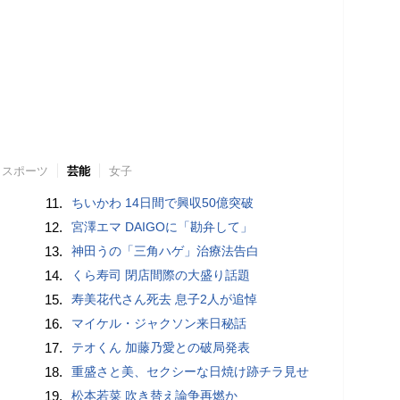
スポーツ
芸能
女子
11.
ちいかわ 14日間で興収50億突破
12.
宮澤エマ DAIGOに「勘弁して」
13.
神田うの「三角ハゲ」治療法告白
14.
くら寿司 閉店間際の大盛り話題
15.
寿美花代さん死去 息子2人が追悼
16.
マイケル・ジャクソン来日秘話
17.
テオくん 加藤乃愛との破局発表
18.
重盛さと美、セクシーな日焼け跡チラ見せ
19.
松本若菜 吹き替え論争再燃か