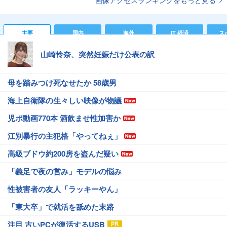
主要
国内
海外
IT 経済
ス
山崎怜奈、突然妊娠だけ公表の訳
母を踏みつけ死なせたか 58歳男
海上自衛隊の生々しい映像が物議
児ポ動画770本 酒飲ませ性加害か
江別暴行の主犯格「やってねぇ」
高級ブドウ約200房を盗んだ疑い
「義足で夜の営み」モデルの悩み
性被害者の友人「ラッキーやん」
「東大卒」で就活を舐めた末路
注目 古いPCが復活するUSB