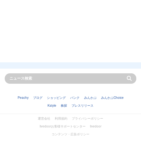
Peachy
ブログ
ショッピング
バンク
みんかぶ
みんかぶChoice
Kstyle
株探
プレスリリース
運営会社
利用規約
プライバシーポリシー
livedoorお客様サポートセンター
livedoor
コンテンツ・広告ポリシー