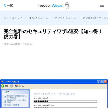
一覧
>
>
>
完全無料のセキュリ
ニューストップ
IT 経済ニュース
パソコンニュース
完全無料のセキュリティワザ5連発【知っ得！
虎の巻】
2009年4月21日 10時0分