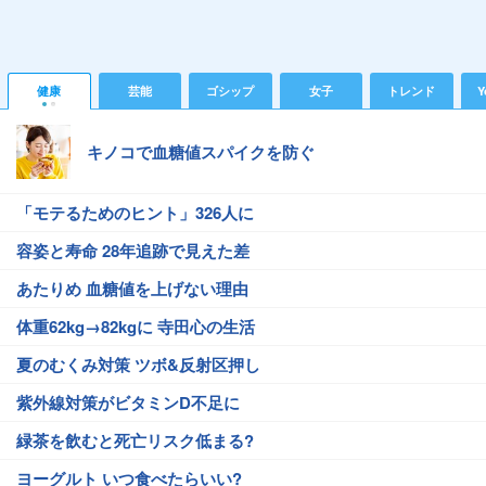
健康
芸能
ゴシップ
女子
トレンド
Y
キノコで血糖値スパイクを防ぐ
「モテるためのヒント」326人に
容姿と寿命 28年追跡で見えた差
あたりめ 血糖値を上げない理由
体重62kg→82kgに 寺田心の生活
夏のむくみ対策 ツボ&反射区押し
紫外線対策がビタミンD不足に
緑茶を飲むと死亡リスク低まる?
ヨーグルト いつ食べたらいい?