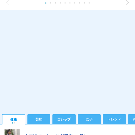
健康
芸能
ゴシップ
女子
トレンド
Y