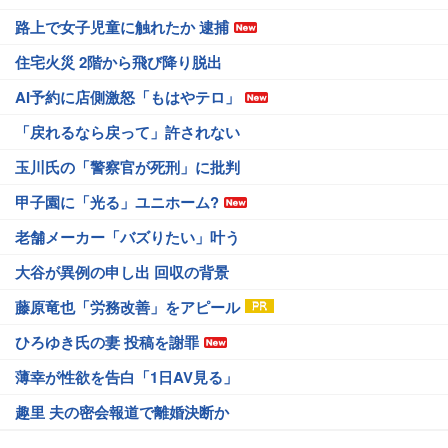
路上で女子児童に触れたか 逮捕
住宅火災 2階から飛び降り脱出
AI予約に店側激怒「もはやテロ」
「戻れるなら戻って」許されない
玉川氏の「警察官が死刑」に批判
甲子園に「光る」ユニホーム?
老舗メーカー「バズりたい」叶う
大谷が異例の申し出 回収の背景
藤原竜也「労務改善」をアピール
ひろゆき氏の妻 投稿を謝罪
薄幸が性欲を告白「1日AV見る」
趣里 夫の密会報道で離婚決断か