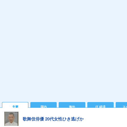
主要
国内
海外
IT 経済
ス
歌舞伎俳優 20代女性ひき逃げか