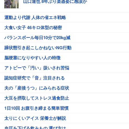
山口達也 8年ぶり楽器姿に感涙か
運動より代謝 人体の省エネ戦略
大食い女子 46キロ体型の秘密
バランスボール毎日10分で20kg減
躁状態引き起こしかねないNG行動
脳梗塞になりやすい人の特徴
アトピーで「汚い」扱いされ苦悩
認知症研究で「音」注目される
夫の「産後うつ」にみられる症状
大豆を摂取してストレス過食防止
1日10回 お腹引き締まる簡単習慣
太りにくいアイス 栄養士が解説
血圧を下げる飲みもの 選び方は