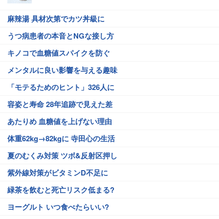
麻辣湯 具材次第でカツ丼級に
うつ病患者の本音とNGな接し方
キノコで血糖値スパイクを防ぐ
メンタルに良い影響を与える趣味
「モテるためのヒント」326人に
容姿と寿命 28年追跡で見えた差
あたりめ 血糖値を上げない理由
体重62kg→82kgに 寺田心の生活
夏のむくみ対策 ツボ&反射区押し
紫外線対策がビタミンD不足に
緑茶を飲むと死亡リスク低まる?
ヨーグルト いつ食べたらいい?