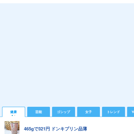
健康
芸能
ゴシップ
女子
トレンド
Y
465gで321円 ドンキプリン品薄