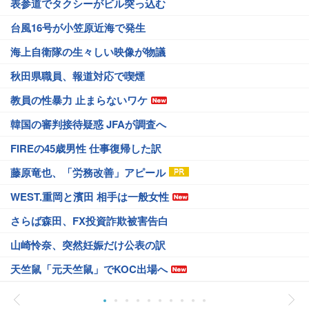
表参道でタクシーがビル突っ込む
台風16号が小笠原近海で発生
海上自衛隊の生々しい映像が物議
秋田県職員、報道対応で喫煙
教員の性暴力 止まらないワケ
韓国の審判接待疑惑 JFAが調査へ
FIREの45歳男性 仕事復帰した訳
藤原竜也、「労務改善」アピール
WEST.重岡と濱田 相手は一般女性
さらば森田、FX投資詐欺被害告白
山崎怜奈、突然妊娠だけ公表の訳
天竺鼠「元天竺鼠」でKOC出場へ