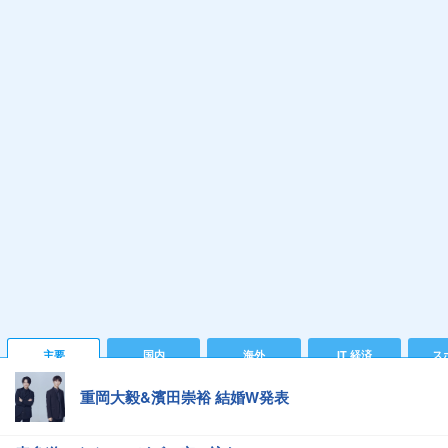
主要
国内
海外
IT 経済
ス
重岡大毅&濱田崇裕 結婚W発表