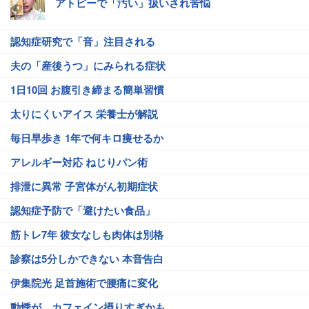
アトピーで「汚い」扱いされ苦悩
認知症研究で「音」注目される
夫の「産後うつ」にみられる症状
1日10回 お腹引き締まる簡単習慣
太りにくいアイス 栄養士が解説
毎日早歩き 1年で何キロ痩せるか
アレルギー対応 ねじりパン術
排泄に異常 子宮体がん初期症状
認知症予防で「避けたい食品」
筋トレ7年 彼女なしも肉体は別格
診察は5分しかできない 本音告白
伊集院光 足首施術で腰痛に変化
動悸が…カフェイン摂りすぎかも