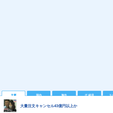
主要
国内
海外
IT 経済
ス
大量注文キャンセル43億円以上か