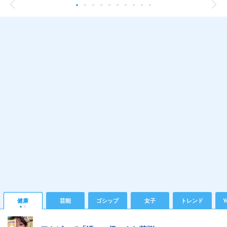
健康
芸能
ゴシップ
女子
トレンド
Y