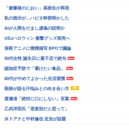
「被爆後のにおい」高校生が再現
私の指示が…ハビタ幹部明かした
AIが人間をだまし虚偽の説明か
USJハロウィン 衝撃グッズ発売へ
深夜アニメに喫煙描写 BPOで議論
50代女性 誕生日に菓子店で絶句
認知症予防で「避けたい食品」
60代がやめてよかった生活習慣
医師が語る汗悩みとの向き合い方
渡邊渚「絶対に口にしない」言葉
乙武洋匡氏「逆差別だと思って」
水卜アナと中村倫也 近況が話題