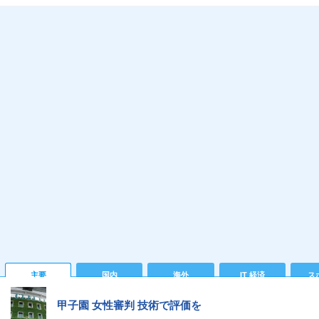
主要
国内
海外
IT 経済
ス
甲子園 女性審判 技術で評価を