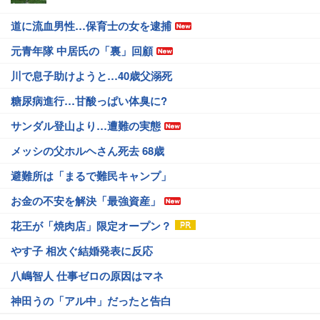
道に流血男性…保育士の女を逮捕
元青年隊 中居氏の「裏」回顧
川で息子助けようと…40歳父溺死
糖尿病進行…甘酸っぱい体臭に?
サンダル登山より…遭難の実態
メッシの父ホルヘさん死去 68歳
避難所は「まるで難民キャンプ」
お金の不安を解決「最強資産」
花王が「焼肉店」限定オープン？
やす子 相次ぐ結婚発表に反応
八嶋智人 仕事ゼロの原因はマネ
神田うの「アル中」だったと告白