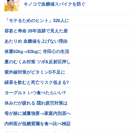
キノコで血糖値スパイクを防ぐ
「モテるためのヒント」326人に
容姿と寿命 28年追跡で見えた差
あたりめ 血糖値を上げない理由
体重62kg→82kgに 寺田心の生活
夏のむくみ対策 ツボ&反射区押し
紫外線対策がビタミンD不足に
緑茶を飲むと死亡リスク低まる?
ヨーグルト いつ食べたらいい?
休みだが疲れる 隠れ疲労対策は
母が娘に減量強要→家庭内別居へ
内科医が低糖質麺を食べ比べ検証