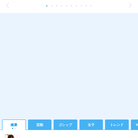
健康
芸能
ゴシップ
女子
トレンド
Y