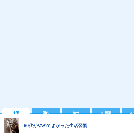
主要
国内
海外
IT 経済
ス
60代がやめてよかった生活習慣