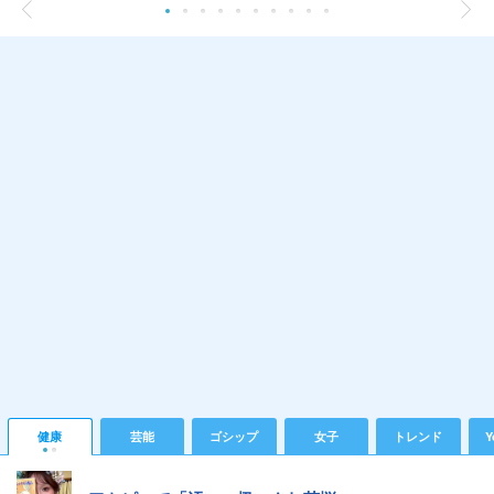
健康
芸能
ゴシップ
女子
トレンド
Y