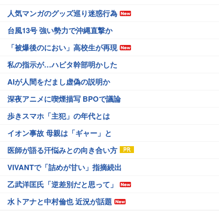
人気マンガのグッズ巡り迷惑行為
台風13号 強い勢力で沖縄直撃か
「被爆後のにおい」高校生が再現
私の指示が…ハビタ幹部明かした
AIが人間をだまし虚偽の説明か
深夜アニメに喫煙描写 BPOで議論
歩きスマホ「主犯」の年代とは
イオン事故 母親は「ギャー」と
医師が語る汗悩みとの向き合い方
VIVANTで「詰めが甘い」指摘続出
乙武洋匡氏「逆差別だと思って」
水卜アナと中村倫也 近況が話題