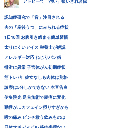
アトピーで「汚い」扱いされ苦悩
認知症研究で「音」注目される
夫の「産後うつ」にみられる症状
1日10回 お腹引き締まる簡単習慣
太りにくいアイス 栄養士が解説
アレルギー対応 ねじりパン術
排泄に異常 子宮体がん初期症状
筋トレ7年 彼女なしも肉体は別格
診察は5分しかできない 本音告白
伊集院光 足首施術で腰痛に変化
動悸が…カフェイン摂りすぎかも
喉の痛み ピンチ救う飲みものは
日体大ボディビル 筋肉半端ない