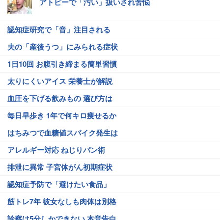
アトピーで「汚い」扱いされ苦悩
認知症研究で「音」注目される
夫の「産後うつ」にみられる症状
1日10回 お腹引き締まる簡単習慣
太りにくいアイス 栄養士が解説
血圧を下げる飲みもの 選び方は
毎日早歩き 1年で何キロ痩せるか
はちみつで血糖値スパイク発生は
アレルギー対応 ねじりパン術
排泄に異常 子宮体がん初期症状
認知症予防で「避けたい食品」
筋トレ7年 彼女なしも肉体は別格
診察は5分しかできない 本音告白