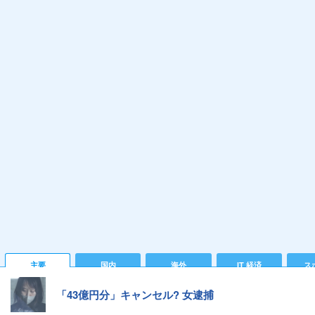
主要
国内
海外
IT 経済
ス
「43億円分」キャンセル? 女逮捕