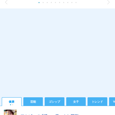
健康
芸能
ゴシップ
女子
トレンド
Y