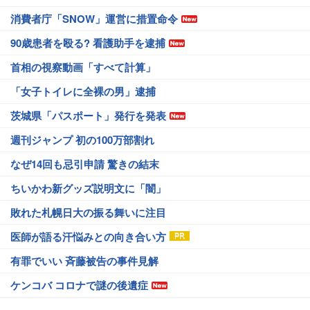
消費者庁「SNOW」運営に措置命令
90歳患者を殴る? 看護助手を逮捕
首相の視察動画「すべて計算」
「女子トイレに全裸の男」逮捕
茨城県「パスポート」発行を発表
週刊ジャンプ 初の100万部割れ
なぜ14回も忌引申請 驚きの結末
ちいかわ新グッズ説明文に「闇」
敗れた札幌日大の振る舞いに注目
医師が語る汗悩みとの向き合い方
有罪でいい 斉藤被告の事件見解
ケンコバ コロナで謎の後遺症