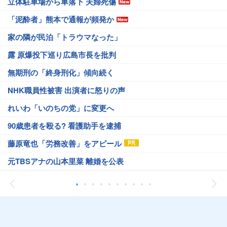
立体駐車場から車落下 夫婦死傷
「泥酔者」熊本で通報が頻発か
家の隣が民泊「トラウマなった」
露 原爆投下巡り広島市長を批判
無期刑の「終身刑化」傾向続く
NHK職員性被害 出演者に怒りの声
れいわ「いのちの党」に変更へ
90歳患者を殴る? 看護助手を逮捕
藤原竜也「労務改善」をアピール
元TBSアナの山本里菜 離婚を公表