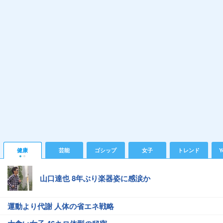
健康
芸能
ゴシップ
女子
トレンド
Y
山口達也 8年ぶり楽器姿に感涙か
運動より代謝 人体の省エネ戦略