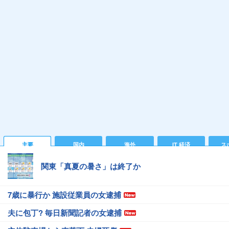
主要
国内
海外
IT 経済
ス
関東「真夏の暑さ」は終了か
7歳に暴行か 施設従業員の女逮捕
夫に包丁? 毎日新聞記者の女逮捕