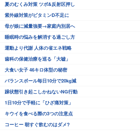
夏のむくみ対策 ツボ&反射区押し
紫外線対策がビタミンD不足に
母が娘に減量強要→家庭内別居へ
睡眠時の悩みを解消する過ごし方
運動より代謝 人体の省エネ戦略
歯科の保健治療を巡る「大嘘」
大食い女子 46キロ体型の秘密
バランスボール毎日10分で20kg減
躁状態引き起こしかねないNG行動
1日10分で手軽に「ひざ痛対策」
キウイを食べる際の3つの注意点
コーヒー 朝すぐ飲むのはダメ?