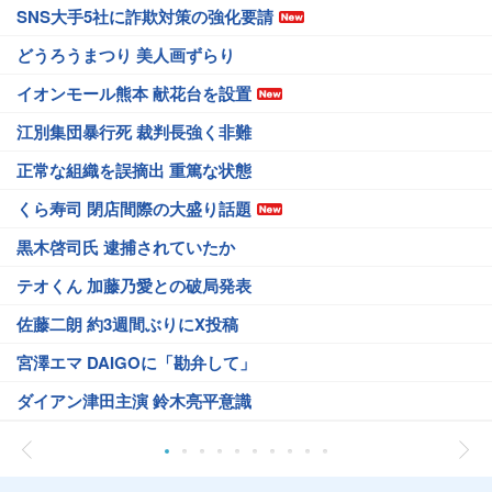
SNS大手5社に詐欺対策の強化要請
どうろうまつり 美人画ずらり
イオンモール熊本 献花台を設置
江別集団暴行死 裁判長強く非難
正常な組織を誤摘出 重篤な状態
くら寿司 閉店間際の大盛り話題
黒木啓司氏 逮捕されていたか
テオくん 加藤乃愛との破局発表
佐藤二朗 約3週間ぶりにX投稿
宮澤エマ DAIGOに「勘弁して」
ダイアン津田主演 鈴木亮平意識