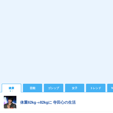
健康
芸能
ゴシップ
女子
トレンド
Y
体重62kg→82kgに 寺田心の生活