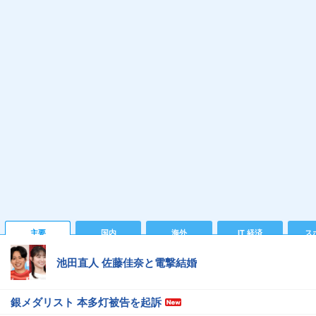
主要
国内
海外
IT 経済
ス
池田直人 佐藤佳奈と電撃結婚
銀メダリスト 本多灯被告を起訴