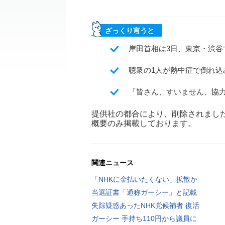
ざっくり言うと
岸田首相は3日、東京・渋谷
聴衆の1人が熱中症で倒れ込
「皆さん、すいません、協
提供社の都合により、削除されまし
概要のみ掲載しております。
関連ニュース
「NHKに金払いたくない」拡散か
当選証書「通称ガーシー」と記載
失踪疑惑あったNHK党候補者 復活
ガーシー 手持ち110円から議員に