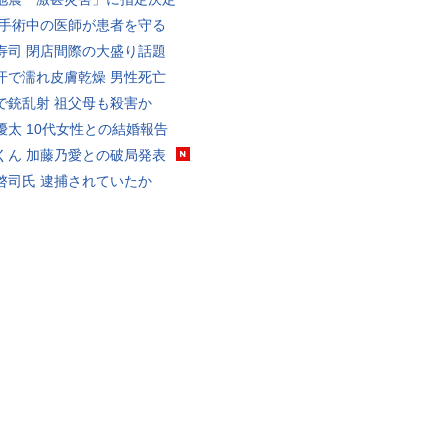
 手術中の医師が患者を守る
寿司 閉店間際の大盛り話題
汗で濡れ皮膚乾燥 男性死亡
で銃乱射 祖父母も殺害か
優太 10代女性との結婚報告
くん 加藤乃愛との破局発表
啓司氏 逮捕されていたか