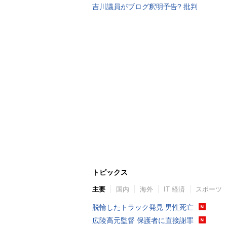
吉川議員がブログ釈明予告? 批判
トピックス
主要
国内
海外
IT 経済
スポーツ
脱輪したトラック発見 男性死亡
広陵高元監督 保護者に直接謝罪