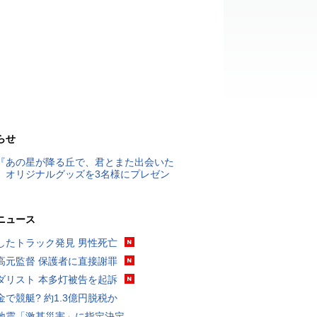
らせ
『あの星が降る丘で、君とまた出会いた
』オリジナルグッズを3名様にプレゼン
ニュース
したトラック発見 男性死亡
高元監督 保護者に直接謝罪
ダリスト 本多灯被告を起訴
金で競艇? 約1.3億円脱税か
地震「激甚災害」に指定決定