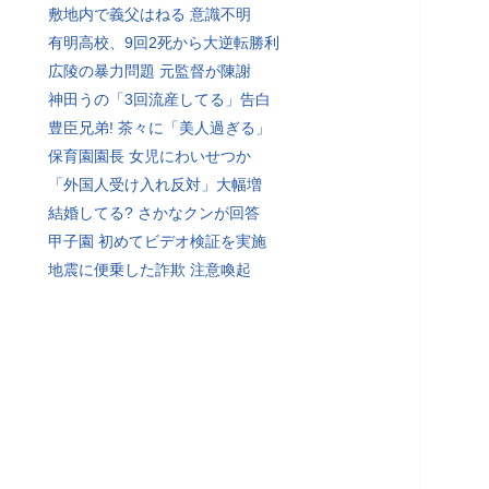
敷地内で義父はねる 意識不明
有明高校、9回2死から大逆転勝利
広陵の暴力問題 元監督が陳謝
神田うの「3回流産してる」告白
豊臣兄弟! 茶々に「美人過ぎる」
保育園園長 女児にわいせつか
「外国人受け入れ反対」大幅増
結婚してる? さかなクンが回答
甲子園 初めてビデオ検証を実施
地震に便乗した詐欺 注意喚起