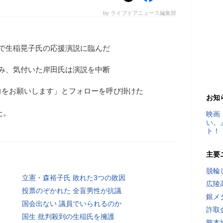
by ライブドアニュース編集部
で生稲晃子氏の応援演説に臨んだ
み、気付いた岸田氏は演説を中断
力をお願いします」とフォローを呼び掛けた
お知
た。
映画
い。
ト！
主要
脱輪
立憲・森裕子氏 敗れた3つの敗因
広陵
投票のぞかれた 全盲男性が抗議
銀メ
国会出ない 議員でいられるのか
詐取
国生 批判殺到の生稲氏を擁護
熊本