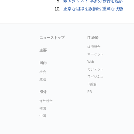
9.
銀メダリスト 本多灯被告を起訴
10.
正常な組織を誤摘出 重篤な状態
ニューストップ
IT 経済
経済総合
主要
マーケット
Web
国内
ガジェット
社会
ITビジネス
政治
IT総合
海外
PR
海外総合
韓国
中国