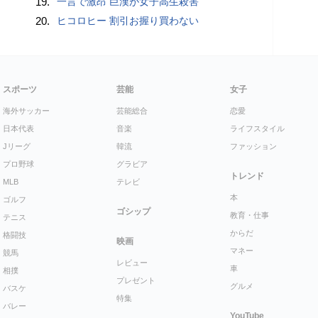
19.
一言で激昂 巨漢が女子高生殺害
20.
ヒコロヒー 割引お握り買わない
スポーツ
芸能
女子
海外サッカー
芸能総合
恋愛
日本代表
音楽
ライフスタイル
Jリーグ
韓流
ファッション
プロ野球
グラビア
トレンド
MLB
テレビ
本
ゴルフ
ゴシップ
教育・仕事
テニス
からだ
格闘技
映画
マネー
競馬
レビュー
車
相撲
プレゼント
グルメ
バスケ
特集
バレー
YouTube