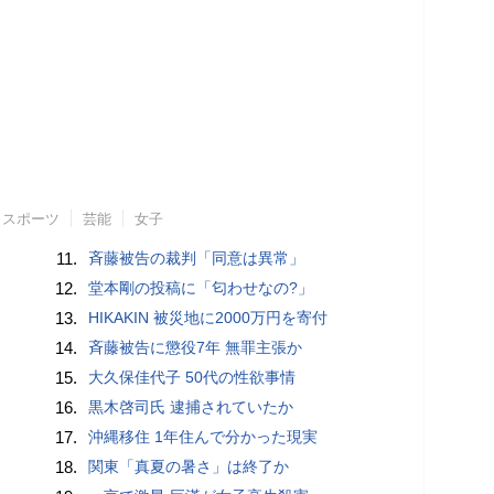
スポーツ
芸能
女子
11.
斉藤被告の裁判「同意は異常」
12.
堂本剛の投稿に「匂わせなの?」
13.
HIKAKIN 被災地に2000万円を寄付
14.
斉藤被告に懲役7年 無罪主張か
15.
大久保佳代子 50代の性欲事情
16.
黒木啓司氏 逮捕されていたか
17.
沖縄移住 1年住んで分かった現実
18.
関東「真夏の暑さ」は終了か