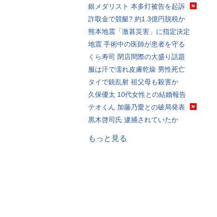
銀メダリスト 本多灯被告を起訴
詐取金で競艇? 約1.3億円脱税か
熊本地震「激甚災害」に指定決定
地震 手術中の医師が患者を守る
くら寿司 閉店間際の大盛り話題
服は汗で濡れ皮膚乾燥 男性死亡
タイで銃乱射 祖父母も殺害か
久保優太 10代女性との結婚報告
テオくん 加藤乃愛との破局発表
黒木啓司氏 逮捕されていたか
もっと見る