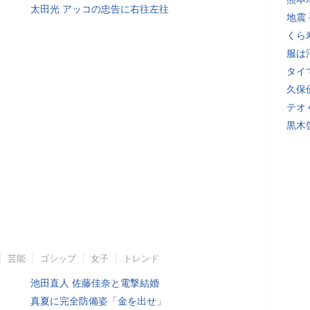
太田光 アッコの忠告に右往左往
地震
くら
服は
タイ
久保
テオ
黒木
芸能
ゴシップ
女子
トレンド
池田直人 佐藤佳奈と電撃結婚
真夏に完全防備姿「金を出せ」