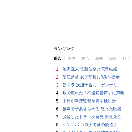
ランキング
総合
国内
政治
海外
経済
IT
1.
池田直人 佐藤佳奈と電撃結婚
2.
須江監督 女子部員に3条件提示
3.
朝ドラ 次週予告に「ゲンナリ」
4.
駅で流れた「不適切音声」に声明
5.
中日が新庄監督招聘を検討か
6.
被爆で子あきらめる 怒った医者
7.
脱輪したトラック発見 男性死亡
8.
ケンコバ コロナで謎の後遺症