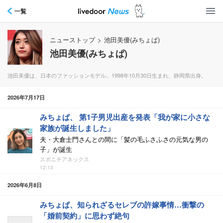
一覧
ニューストップ
>
池田美優(みちょぱ)
池田美優(みちょぱ)
池田美優は、日本のファッションモデル。1998年10月30日生まれ、静岡県出身。
2026年7月17日
みちょぱ、 第1子男児出産を発表「我が家に小さな
家族が誕生しました」
夫・大倉士門さんとの間に「髪の毛ふさふさの元気な男の
子」が誕生
スポニチアネックス
12:13
2026年6月8日
みちょぱ、知られざるセレブの許嫁事情…衝撃の
「婚前契約」に思わず絶句