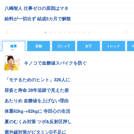
八嶋智人 仕事ゼロの原因はマネ
給料が一切出ず 結成5カ月で解散
健康
芸能
ゴシップ
女子
トレンド
Y
キノコで血糖値スパイクを防ぐ
「モテるためのヒント」326人に
容姿と寿命 28年追跡で見えた差
あたりめ 血糖値を上げない理由
体重62kg→82kgに 寺田心の生活
夏のむくみ対策 ツボ&反射区押し
紫外線対策がビタミンD不足に