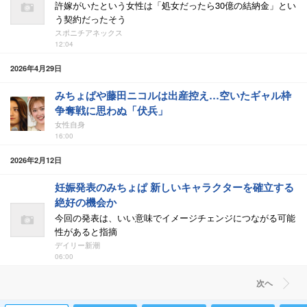
許嫁がいたという女性は「処女だったら30億の結納金」とい
う契約だったそう
スポニチアネックス
12:04
2026年4月29日
みちょぱや藤田ニコルは出産控え…空いたギャル枠
争奪戦に思わぬ「伏兵」
女性自身
16:00
2026年2月12日
妊娠発表のみちょぱ 新しいキャラクターを確立する
絶好の機会か
今回の発表は、いい意味でイメージチェンジにつながる可能
性があると指摘
デイリー新潮
06:00
次ヘ