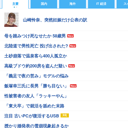
主要
国内
海外
IT 経済
ス
山崎怜奈、突然妊娠だけ公表の訳
母を踏みつけ死なせたか 58歳男
北陸道で男性死亡 投げ出された?
土砂崩落で温泉客ら400人孤立か
高級ブドウ約200房を盗んだ疑い
「義足で夜の営み」モデルの悩み
飯塚幸三氏に長男「勝ち目ない」
性被害者の友人「ラッキーやん」
「東大卒」で就活を舐めた末路
注目 古いPCが復活するUSB
授かり婚発表の雪崩現象起きるか