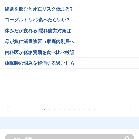
緑茶を飲むと死亡リスク低まる?
ヨーグルト いつ食べたらいい?
休みだが疲れる 隠れ疲労対策は
母が娘に減量強要→家庭内別居へ
内科医が低糖質麺を食べ比べ検証
睡眠時の悩みを解消する過ごし方