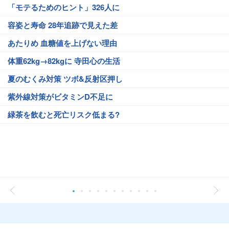
「モテるためのヒント」326人に
容姿と寿命 28年追跡で見えた差
あたりめ 血糖値を上げない理由
体重62kg→82kgに 寺田心の生活
夏のむくみ対策 ツボ&反射区押し
紫外線対策がビタミンD不足に
緑茶を飲むと死亡リスク低まる?