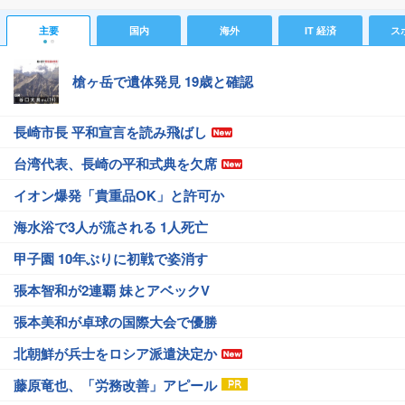
主要
国内
海外
IT 経済
ス
槍ヶ岳で遺体発見 19歳と確認
長崎市長 平和宣言を読み飛ばし
台湾代表、長崎の平和式典を欠席
イオン爆発「貴重品OK」と許可か
海水浴で3人が流される 1人死亡
甲子園 10年ぶりに初戦で姿消す
張本智和が2連覇 妹とアベックV
張本美和が卓球の国際大会で優勝
北朝鮮が兵士をロシア派遣決定か
藤原竜也、「労務改善」アピール