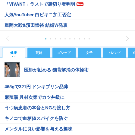
「VIVANT」ラストで裏切り者判明
人気YouTuber 白ビキニ加工否定
重岡大毅&濱田崇裕 結婚W発表
健康
芸能
ゴシップ
女子
トレンド
Y
医師が勧める 猫背解消の体操術
465gで321円 ドンキプリン品薄
麻辣湯 具材次第でカツ丼級に
うつ病患者の本音とNGな接し方
キノコで血糖値スパイクを防ぐ
メンタルに良い影響を与える趣味