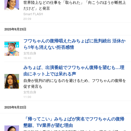
世界陸上などの仕事を「取られた」「向こうのほうが断然上
だけど」と発言
Smart FLASH
20:09
2025年9月23日
フワちゃんの復帰唱えたみちょぱに批判続出 活休か
ら1年も消えない拒否感情
女性自身
16:40
みちょぱ、出演番組でフワちゃん復帰を望むも…理
由にネット上では呆れる声
自身が批判の的になるのを避けるため、フワちゃんの復帰を
促す発言も
女性自身
11:00
2025年9月22日
「帰ってこい」みちょぱが実名でフワちゃんの復帰
懇願、TV業界が望む理由