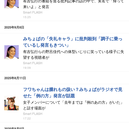
有吉弘行の番組を巡る批判記事の話の中で、実名で「帰って
来いよ」と発言
Smart FLASH
15:25
2025年9月8日
みちょぱの「失礼キャラ」に批判殺到「調子に乗っ
ているし発言もきつい」
有吉弘行らの野呂佳代への体型いじりに笑っている様子に失
望する視聴者が
Smart FLASH
19:09
2025年8月11日
フワちゃんは腫れもの扱い？みちょぱがラジオで見
せた「例の方」発言が話題
女子メンバーについて「去年までは『例のあの方』がいた」
と話す場面が
Smart FLASH
17:22
2025年8月5日