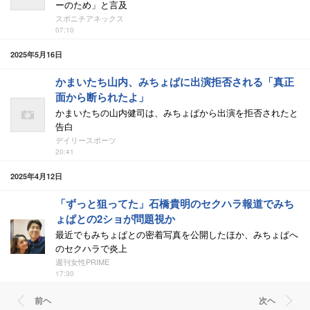
ーのため」と言及
スポニチアネックス
07:10
2025年5月16日
かまいたち山内、みちょぱに出演拒否される「真正
面から断られたよ」
かまいたちの山内健司は、みちょぱから出演を拒否されたと
告白
デイリースポーツ
20:41
2025年4月12日
「ずっと狙ってた」石橋貴明のセクハラ報道でみち
ょぱとの2ショが問題視か
最近でもみちょぱとの密着写真を公開したほか、みちょぱへ
のセクハラで炎上
週刊女性PRIME
17:30
前ヘ
次ヘ