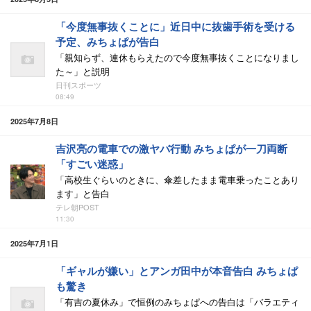
「今度無事抜くことに」近日中に抜歯手術を受ける
予定、みちょぱが告白
「親知らず、連休もらえたので今度無事抜くことになりまし
た～」と説明
日刊スポーツ
08:49
2025年7月8日
吉沢亮の電車での激ヤバ行動 みちょぱが一刀両断
「すごい迷惑」
「高校生ぐらいのときに、傘差したまま電車乗ったことあり
ます」と告白
テレ朝POST
11:30
2025年7月1日
「ギャルが嫌い」とアンガ田中が本音告白 みちょぱ
も驚き
「有吉の夏休み」で恒例のみちょぱへの告白は「バラエティ