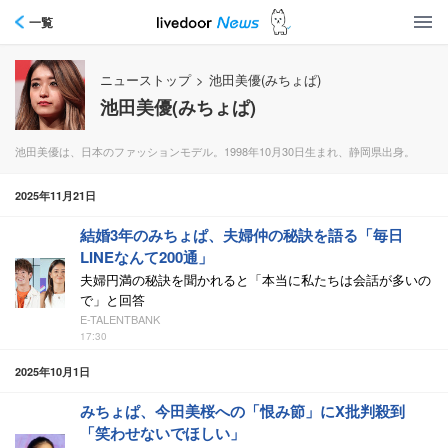
一覧
ニューストップ
>
池田美優(みちょぱ)
池田美優(みちょぱ)
池田美優は、日本のファッションモデル。1998年10月30日生まれ、静岡県出身。
2025年11月21日
結婚3年のみちょぱ、夫婦仲の秘訣を語る「毎日
LINEなんて200通」
夫婦円満の秘訣を聞かれると「本当に私たちは会話が多いの
で」と回答
E-TALENTBANK
17:30
2025年10月1日
みちょぱ、今田美桜への「恨み節」にX批判殺到
「笑わせないでほしい」