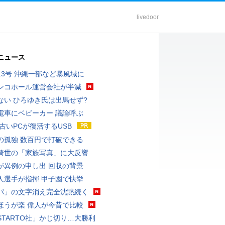
livedoor
ニュース
13号 沖縄一部など暴風域に
ンコホール運営会社が半減
ない ひろゆき氏は出馬せず?
電車にベビーカー 議論呼ぶ
 古いPCが復活するUSB
の孤独 数百円で打破できる
綺世の「家族写真」に大反響
が異例の申し出 回収の背景
人選手が指揮 甲子園で快挙
パ」の文字消え完全沈黙続く
ほうが楽 偉人が今昔で比較
STARTO社」かじ切り…大勝利