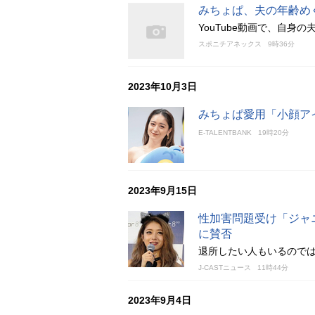
みちょぱ、夫の年齢め
YouTube動画で、自身
スポニチアネックス
9時36分
2023年10月3日
みちょぱ愛用「小顔ア
E-TALENTBANK
19時20分
2023年9月15日
性加害問題受け「ジャ
に賛否
退所したい人もいるので
J-CASTニュース
11時44分
2023年9月4日