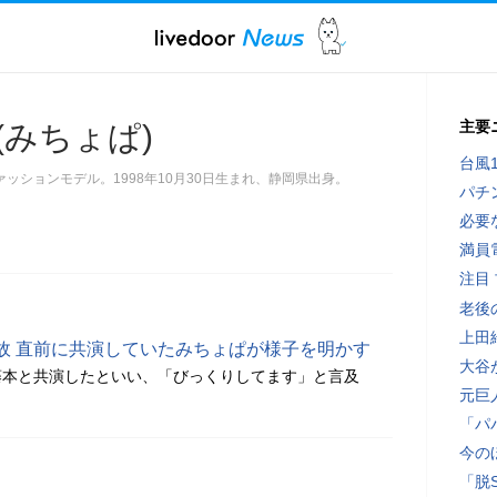
主要
(みちょぱ)
台風
ッションモデル。1998年10月30日生まれ、静岡県出身。
パチ
必要
満員
注目
老後
上田
故 直前に共演していたみちょぱが様子を明かす
大谷
藤本と共演したといい、「びっくりしてます」と言及
元巨
「パ
今の
「脱