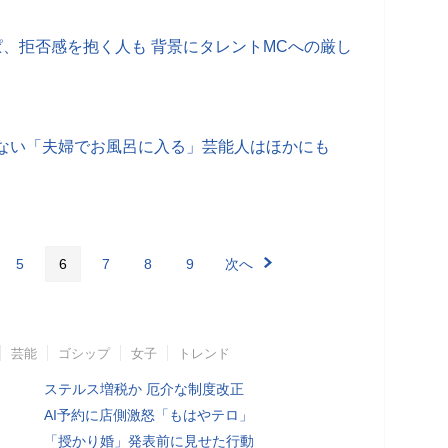
ぱ、拒否感を抱く人も 背景にタレントMCへの厳し
ない「夫婦でお風呂に入る」芸能人はほかにも
5
6
7
8
9
次へ
芸能
ゴシップ
女子
トレンド
ステルス増税か 厄介な制度改正
AI予約に店側激怒「もはやテロ」
「授かり婚」発表前に見せた行動