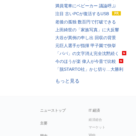
満員電車にベビーカー 議論呼ぶ
注目 古いPCが復活するUSB
老後の孤独 数百円で打破できる
上田綺世の「家族写真」に大反響
大谷が異例の申し出 回収の背景
元巨人選手が指揮 甲子園で快挙
「パパ」の文字消え完全沈黙続く
今のほうが楽 偉人が今昔で比較
「脱STARTO社」かじ切り…大勝利
もっと見る
ニューストップ
IT 経済
経済総合
主要
マーケット
Web