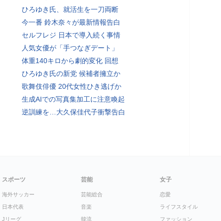
ひろゆき氏、就活生を一刀両断
今一番 鈴木奈々が最新情報告白
セルフレジ 日本で導入続く事情
人気女優が「手つなぎデート」
体重140キロから劇的変化 回想
ひろゆき氏の新党 候補者擁立か
歌舞伎俳優 20代女性ひき逃げか
生成AIでの写真集加工に注意喚起
逆訓練を…大久保佳代子衝撃告白
スポーツ
芸能
女子
海外サッカー
芸能総合
恋愛
日本代表
音楽
ライフスタイル
Jリーグ
韓流
ファッション