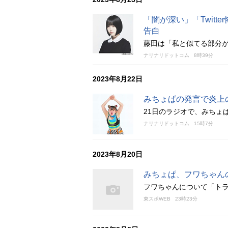
「闇が深い」「Twit
告白
藤田は「私と似てる部分があ
ナリナリドットコム
8時39分
2023年8月22日
みちょぱの発言で炎上
21日のラジオで、みちょ
ナリナリドットコム
15時7分
2023年8月20日
みちょぱ、フワちゃん
フワちゃんについて「ト
東スポWEB
23時23分