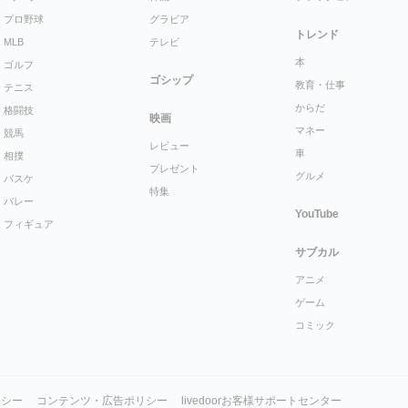
プロ野球
グラビア
トレンド
MLB
テレビ
本
ゴルフ
ゴシップ
教育・仕事
テニス
からだ
格闘技
映画
マネー
競馬
レビュー
車
相撲
プレゼント
グルメ
バスケ
特集
バレー
YouTube
フィギュア
サブカル
アニメ
ゲーム
コミック
リシー
コンテンツ・広告ポリシー
livedoorお客様サポートセンター