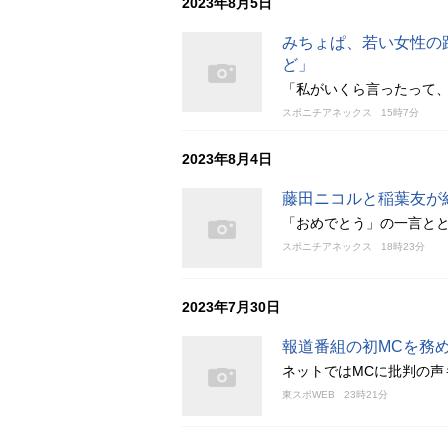
2023年8月5日
みちょぱ、若い女性の
ど」
「私がいくら言ったって
スポニチアネックス
15時7分
2023年8月4日
藤田ニコルと稲葉友が
「おめでとう」の一言とと
スポニチアネックス
18時23分
2023年7月30日
報道番組の初MCを務
ネットではMCに批判の声
東スポWEB
23時21分