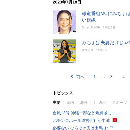
2023年7月18日
報道番組MCにみちょ
い視線
Smart FLASH
21時15分
みちょぱ夫妻だけじゃ
女性自身
11時0分
...
前へ
1
3
4
トピックス
主要
国内
海外
IT 経済
スポーツ
台風13号 沖縄一部など暴風域に
パチンコホール運営会社が半減
必要ない ひろゆき氏は出馬せず?