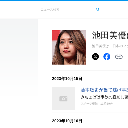
池田美優
池田美優は、日本のファ
2023年10月15日
藤本敏史が当て逃げ事
みちょぱは事故の直前に
スポーツ報知
11時29分
2023年10月10日