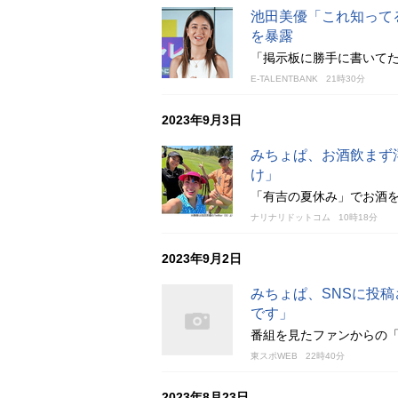
池田美優「これ知って
を暴露
「掲示板に勝手に書いて
E-TALENTBANK
21時30分
2023年9月3日
みちょぱ、お酒飲まず
け」
「有吉の夏休み」でお酒
ナリナリドットコム
10時18分
2023年9月2日
みちょぱ、SNSに投
です」
番組を見たファンからの
東スポWEB
22時40分
2023年8月23日