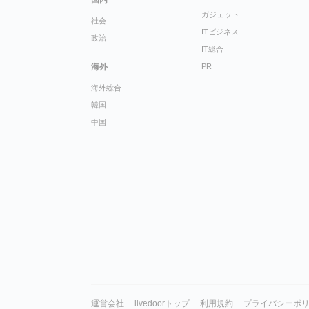
国内
ガジェット
社会
ITビジネス
政治
IT総合
海外
PR
海外総合
韓国
中国
運営会社
livedoorトップ
利用規約
プライバシーポ