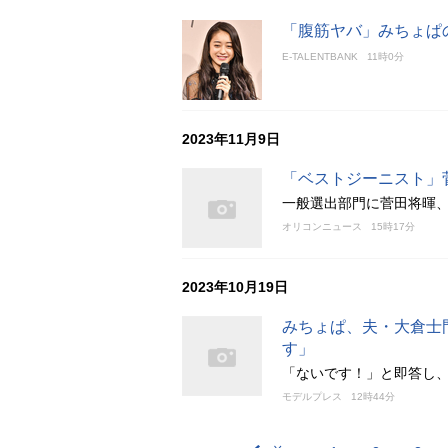
「腹筋ヤバ」みちょぱ
E-TALENTBANK
11時0分
2023年11月9日
「ベストジーニスト」
一般選出部門に菅田将暉、
オリコンニュース
15時17分
2023年10月19日
みちょぱ、夫・大倉士
す」
「ないです！」と即答し
モデルプレス
12時44分