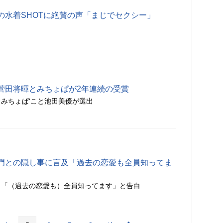
の水着SHOTに絶賛の声「まじでセクシー」
菅田将暉とみちょぱが2年連続の受賞
みちょぱ'こと池田美優が選出
門との隠し事に言及「過去の恋愛も全員知ってま
、「（過去の恋愛も）全員知ってます」と告白