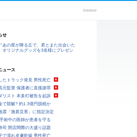
livedoor
らせ
『あの星が降る丘で、君とまた出会いた
』オリジナルグッズを3名様にプレゼン
ニュース
したトラック発見 男性死亡
高元監督 保護者に直接謝罪
ダリスト 本多灯被告を起訴
金で競艇? 約1.3億円脱税か
地震「激甚災害」に指定決定
 手術中の医師が患者を守る
寿司 閉店間際の大盛り話題
汗で濡れ皮膚乾燥 男性死亡