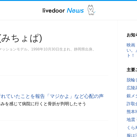
お知
(みちょぱ)
映画
ッションモデル。1998年10月30日生まれ、静岡県出身。
い。
ト！
主要
脱輪
広陵
銀メ
折れていたことを報告「マジかよ」など心配の声
痛みを感じて病院に行くと骨折が判明したそう
詐取
熊本
地震
くら
服は