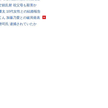
で銃乱射 祖父母も殺害か
優太 10代女性との結婚報告
くん 加藤乃愛との破局発表
啓司氏 逮捕されていたか