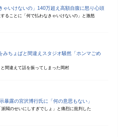
きゃいけないの」140万超え高額自腹に怒り心頭
担することに「何で払わなきゃいけないの」と激怒
をみちょぱと間違えスタジオ騒然「ホンマごめ
」と間違えて話を振ってしまった岡村
指示暴露の宮沢博行氏に「何の意思もない」
「派閥のせいにしすぎでしょ」と痛烈に批判した