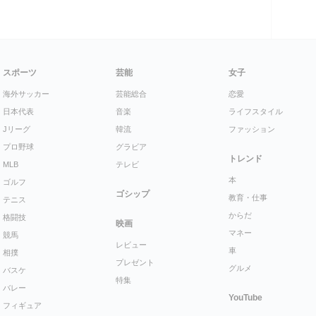
スポーツ
芸能
女子
海外サッカー
芸能総合
恋愛
日本代表
音楽
ライフスタイル
Jリーグ
韓流
ファッション
プロ野球
グラビア
トレンド
MLB
テレビ
本
ゴルフ
ゴシップ
教育・仕事
テニス
からだ
格闘技
映画
マネー
競馬
レビュー
車
相撲
プレゼント
グルメ
バスケ
特集
バレー
YouTube
フィギュア