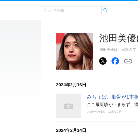
池田美優
池田美優は、日本のファ
2024年2月16日
みちょぱ、肋骨が1本
ここ最近咳が止まらず、
スポーツ報知
13時10分
2024年2月14日