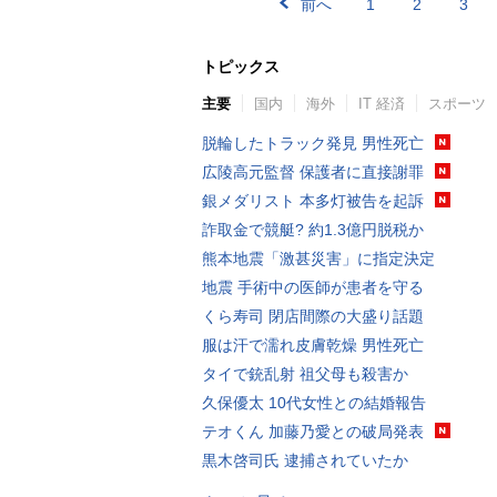
前へ
1
2
3
トピックス
主要
国内
海外
IT 経済
スポーツ
脱輪したトラック発見 男性死亡
広陵高元監督 保護者に直接謝罪
銀メダリスト 本多灯被告を起訴
詐取金で競艇? 約1.3億円脱税か
熊本地震「激甚災害」に指定決定
地震 手術中の医師が患者を守る
くら寿司 閉店間際の大盛り話題
服は汗で濡れ皮膚乾燥 男性死亡
タイで銃乱射 祖父母も殺害か
久保優太 10代女性との結婚報告
テオくん 加藤乃愛との破局発表
黒木啓司氏 逮捕されていたか