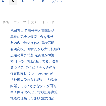
4
5
6
7
8
次へ
芸能
ゴシップ
女子
トレンド
池田直人 佐藤佳奈と電撃結婚
真夏に完全防備姿「金を出せ」
敷地内で義父はねる 意識不明
有明高校、9回2死から大逆転勝利
広陵の暴力問題 元監督が陳謝
神田うの「3回流産してる」告白
豊臣兄弟! 茶々に「美人過ぎる」
保育園園長 女児にわいせつか
「外国人受け入れ反対」大幅増
結婚してる? さかなクンが回答
甲子園 初めてビデオ検証を実施
地震に便乗した詐欺 注意喚起