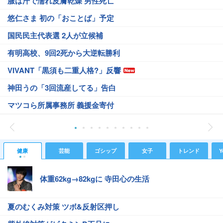
服は汗で濡れ皮膚乾燥 男性死亡
悠仁さま 初の「おことば」予定
国民民主代表選 2人が立候補
有明高校、9回2死から大逆転勝利
VIVANT「黒須も二重人格?」反響
神田うの「3回流産してる」告白
マツコら所属事務所 義援金寄付
健康
芸能
ゴシップ
女子
トレンド
Y
体重62kg→82kgに 寺田心の生活
夏のむくみ対策 ツボ&反射区押し