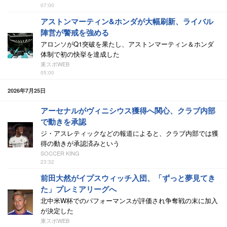
07:00
アストンマーティン&ホンダが大幅刷新、ライバル
陣営が警戒を強める
アロンソがQ1突破を果たし、アストンマーティン＆ホンダ
体制で初の快挙を達成した
東スポWEB
05:00
2026年7月25日
アーセナルがヴィニシウス獲得へ関心、クラブ内部
で動きを承認
ジ・アスレティックなどの報道によると、クラブ内部では獲
得の動きが承認済みという
SOCCER KING
23:32
前田大然がイプスウィッチ入団、「ずっと夢見てき
た」プレミアリーグへ
北中米W杯でのパフォーマンスが評価され争奪戦の末に加入
が決定した
東スポWEB