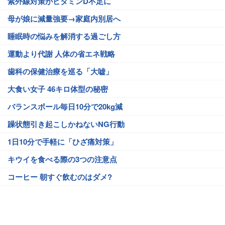
紫外線対策がビタミンD不足に
母が娘に減量強要→家庭内別居へ
睡眠時の悩みを解消する過ごし方
運動より代謝 人体の省エネ戦略
歯科の保健治療を巡る「大嘘」
大食い女子 46キロ体型の秘密
バランスボール毎日10分で20kg減
躁状態引き起こしかねないNG行動
1日10分で手軽に「ひざ痛対策」
キウイを食べる際の3つの注意点
コーヒー 朝すぐ飲むのはダメ?