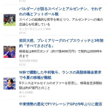
21:50
バルダーノが語るスペインとアルゼンチン、それぞ
れの魂とフットボール観
スペインの組織的な哲学を称えつつ、アルゼンチンへの魂の
忠誠心を吐露している
サッカーダイジェストWeb
20:48
前田大然、プレミアリーグのイプスウィッチと3年契
約「すべてささげる」
移籍金は800万ポンド（約17億4000万円）で契約は2029年6
月まで
SOCCER KING
20:22
W杯で躍動した中村敬斗、ランスの高額移籍金要求
で今夏の移籍が難航
Sランスはマルセイユのオファーを拒否し、移籍金交渉開始
額は約47億円とのこと
東スポWEB
20:02
中東情勢の悪化でF1マレーシアGPが9年ぶりに復活