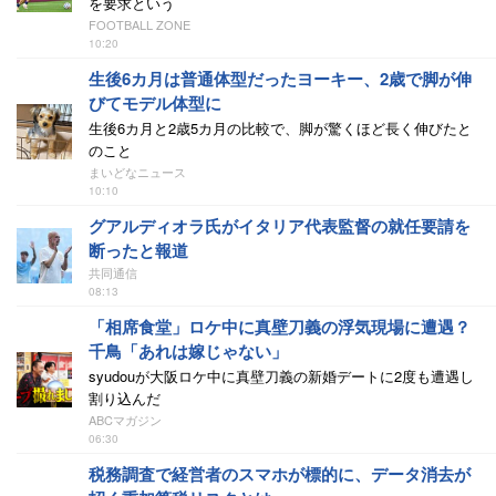
を要求という
FOOTBALL ZONE
10:20
生後6カ月は普通体型だったヨーキー、2歳で脚が伸
びてモデル体型に
生後6カ月と2歳5カ月の比較で、脚が驚くほど長く伸びたと
のこと
まいどなニュース
10:10
グアルディオラ氏がイタリア代表監督の就任要請を
断ったと報道
共同通信
08:13
「相席食堂」ロケ中に真壁刀義の浮気現場に遭遇？
千鳥「あれは嫁じゃない」
syudouが大阪ロケ中に真壁刀義の新婚デートに2度も遭遇し
割り込んだ
ABCマガジン
06:30
税務調査で経営者のスマホが標的に、データ消去が