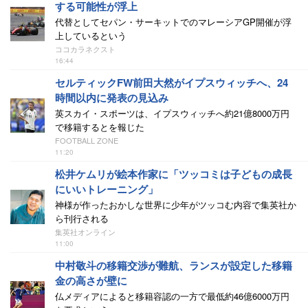
する可能性が浮上
代替としてセパン・サーキットでのマレーシアGP開催が浮
上しているという
ココカラネクスト
16:44
セルティックFW前田大然がイプスウィッチへ、24
時間以内に発表の見込み
英スカイ・スポーツは、イプスウィッチへ約21億8000万円
で移籍するとを報じた
FOOTBALL ZONE
11:20
松井ケムリが絵本作家に「ツッコミは子どもの成長
にいいトレーニング」
神様が作ったおかしな世界に少年がツッコむ内容で集英社か
ら刊行される
集英社オンライン
11:00
中村敬斗の移籍交渉が難航、ランスが設定した移籍
金の高さが壁に
仏メディアによると移籍容認の一方で最低約46億6000万円