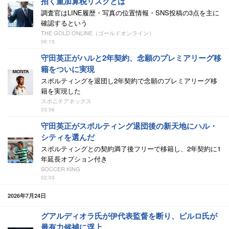
招く重加算税リスクとは
調査官はLINE履歴・写真の位置情報・SNS投稿の3点を主に
確認するという
THE GOLD ONLINE（ゴールドオンライン）
06:15
守田英正がハルと2年契約、念願のプレミアリーグ移
籍をついに実現
スポルティングを退団し2年契約で念願のプレミアリーグ移
籍を実現した
スポニチアネックス
03:56
守田英正がスポルティング退団後の新天地にハル・
シティを選んだ
スポルティングとの契約満了後フリーで移籍し、2年契約に1
年延長オプション付き
SOCCER KING
02:03
2026年7月24日
グアルディオラ氏が伊代表監督を断り、ピルロ氏が
最有力候補に浮上