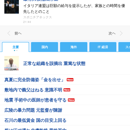
イタリア連盟は巨額の給与を提示したが、家族との時間を優
先したとのこと
スポニチアネックス
21:44
前ヘ
次ヘ
主要
国内
海外
IT 経済
ス
正常な組織を誤摘出 重篤な状態
真夏に完全防備姿「金を出せ」
敷地内で義父はねる 意識不明
地震 手術中の医師が患者を守る
広陵の暴力問題 元監督が陳謝
石川の最低賃金 国の目安上回る