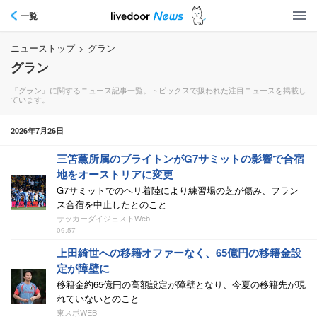
一覧
ニューストップ
>
グラン
グラン
『グラン』に関するニュース記事一覧。トピックスで扱われた注目ニュースを掲載し
ています。
2026年7月26日
三笘薫所属のブライトンがG7サミットの影響で合宿
地をオーストリアに変更
G7サミットでのヘリ着陸により練習場の芝が傷み、フラン
ス合宿を中止したとのこと
サッカーダイジェストWeb
09:57
上田綺世への移籍オファーなく、65億円の移籍金設
定が障壁に
移籍金約65億円の高額設定が障壁となり、今夏の移籍先が現
れていないとのこと
東スポWEB