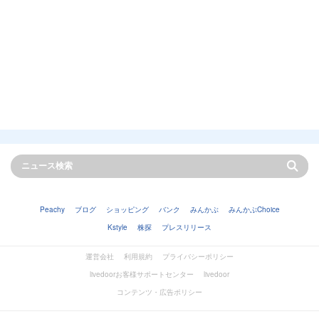
Peachy
ブログ
ショッピング
バンク
みんかぶ
みんかぶChoice
Kstyle
株探
プレスリリース
運営会社
利用規約
プライバシーポリシー
livedoorお客様サポートセンター
livedoor
コンテンツ・広告ポリシー