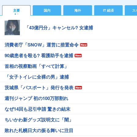
主要
国内
海外
IT 経済
ス
「43億円分」キャンセル? 女逮捕
消費者庁「SNOW」運営に措置命令
90歳患者を殴る? 看護助手を逮捕
首相の視察動画「すべて計算」
「女子トイレに全裸の男」逮捕
茨城県「パスポート」発行を発表
週刊ジャンプ 初の100万部割れ
なぜ14回も忌引申請 驚きの結末
ちいかわ新グッズ説明文に「闇」
敗れた札幌日大の振る舞いに注目