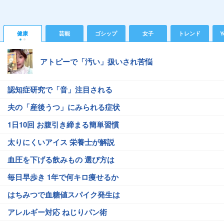
健康
芸能
ゴシップ
女子
トレンド
Y
アトピーで「汚い」扱いされ苦悩
認知症研究で「音」注目される
夫の「産後うつ」にみられる症状
1日10回 お腹引き締まる簡単習慣
太りにくいアイス 栄養士が解説
血圧を下げる飲みもの 選び方は
毎日早歩き 1年で何キロ痩せるか
はちみつで血糖値スパイク発生は
アレルギー対応 ねじりパン術