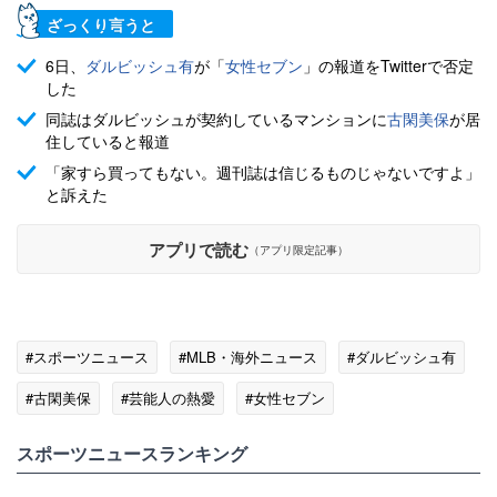
ざっくり言うと
6日、
ダルビッシュ有
が「
女性セブン
」の報道をTwitterで否定
した
同誌はダルビッシュが契約しているマンションに
古閑美保
が居
住していると報道
「家すら買ってもない。週刊誌は信じるものじゃないですよ」
と訴えた
アプリで読む
（アプリ限定記事）
#スポーツニュース
#MLB・海外ニュース
#ダルビッシュ有
#古閑美保
#芸能人の熱愛
#女性セブン
スポーツニュースランキング