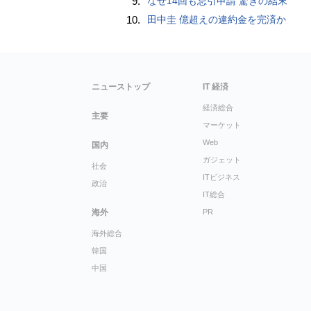
9.
なぜ14回も忌引申請 驚きの結末
10.
田中圭 億超えの違約金を完済か
ニューストップ
IT 経済
経済総合
主要
マーケット
Web
国内
ガジェット
社会
ITビジネス
政治
IT総合
海外
PR
海外総合
韓国
中国