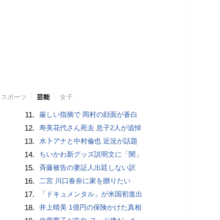
スポーツ
芸能
女子
11.
厳しい指摘で 岡村の顔面が蒼白
12.
寿美花代さん死去 息子2人が追悼
13.
水卜アナと中村倫也 近況が話題
14.
ちいかわ新グッズ説明文に「闇」
15.
斉藤被告の妻証人出廷しない訳
16.
二宮 川口春奈に家を贈りたい
17.
「ドキュメンタル」が米国初進出
18.
井上晴美 1億円の保険かけた真相