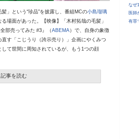
なぜ
髪」という“珍品”を披露し、番組MCの
小島瑠璃
医師
なる場面があった。【映像】「木村拓哉の毛髪」
有罪
全部売ってみた #3』（
ABEMA
）で、自身の象徴
め直す「こじうり（誇示売り）」企画にやくみつ
として世間に周知されているが、もう1つの顔
記事を読む