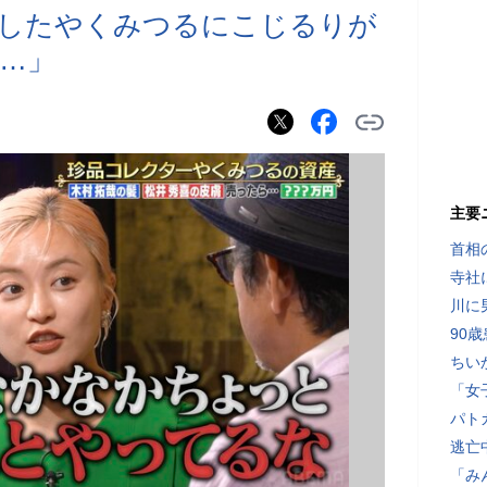
集したやくみつるにこじるりが
…」
主要
首相
寺社
川に
90
ちい
「女
パト
逃亡
「み