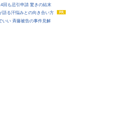
14回も忌引申請 驚きの結末
が語る汗悩みとの向き合い方
でいい 斉藤被告の事件見解