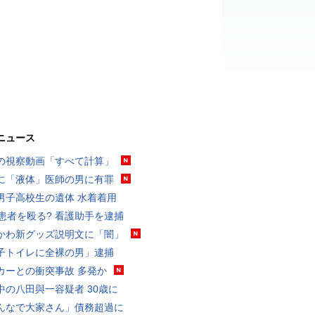
ニュース
の視察動画「すべて計算」
に「液体」医師の男に有罪
男子高校生の遺体 水着着用
歳患者を殴る? 看護助手を逮捕
かわ新グッズ説明文に「闇」
子トイレに全裸の男」逮捕
カーとの衝突事故 多発か
中の八田與一容疑者 30歳に
んなで大家さん」債務超過に