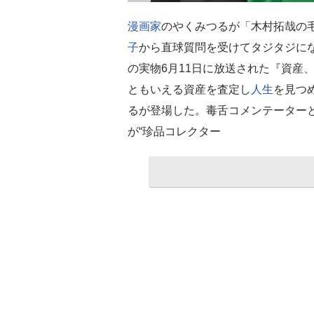
漫画家
のやくみつるが「木村拓哉の毛
子
から直球質問を受けてタジタジに
の実物6月11日に放送された『資産、
ともいえる資産を査定し
人生
を見つ
るが登場した。毒舌コメンテーター
が“珍品コレクター