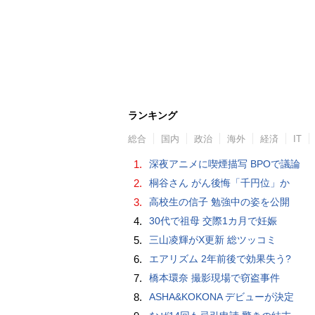
ランキング
総合
国内
政治
海外
経済
IT
1.
深夜アニメに喫煙描写 BPOで議論
2.
桐谷さん がん後悔「千円位」か
3.
高校生の信子 勉強中の姿を公開
4.
30代で祖母 交際1カ月で妊娠
5.
三山凌輝がX更新 総ツッコミ
6.
エアリズム 2年前後で効果失う?
7.
橋本環奈 撮影現場で窃盗事件
8.
ASHA&KOKONA デビューが決定