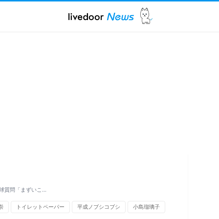
球質問「まずいこ…
崇
トイレットペーパー
平成ノブシコブシ
小島瑠璃子