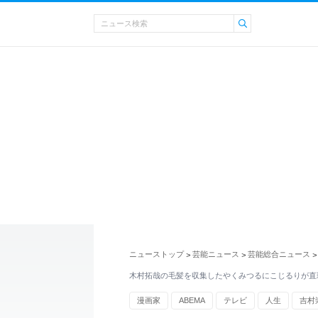
ニューストップ
芸能ニュース
芸能総合ニュース
>
>
>
木村拓哉の毛髪を収集したやくみつるにこじるりが直
漫画家
ABEMA
テレビ
人生
吉村
タバコ