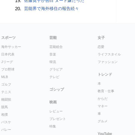
19.
佐藤寛子が告白 ヌード嫌だった
20.
芸能界で海外移住の報告続々
スポーツ
芸能
女子
海外サッカー
芸能総合
恋愛
日本代表
音楽
ライフスタイル
Jリーグ
韓流
ファッション
プロ野球
グラビア
トレンド
MLB
テレビ
本
ゴルフ
ゴシップ
教育・仕事
テニス
からだ
格闘技
映画
マネー
競馬
レビュー
車
相撲
プレゼント
グルメ
バスケ
特集
バレー
YouTube