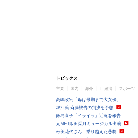
トピックス
主要
国内
海外
IT 経済
スポーツ
高嶋政宏「母は最期まで大女優」
堀江氏 斉藤被告の判決を予想
飯島直子「イライラ」近況を報告
元ME:I飯田栞月ミュージカル出演
寿美花代さん、乗り越えた悲劇