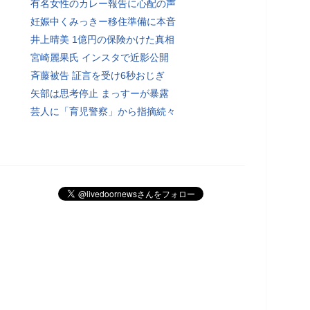
有名女性のカレー報告に心配の声
妊娠中くみっきー移住準備に本音
井上晴美 1億円の保険かけた真相
宮崎麗果氏 インスタで近影公開
斉藤被告 証言を受け6秒おじぎ
矢部は思考停止 まっすーが暴露
芸人に「育児警察」から指摘続々