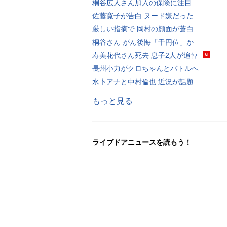
桐谷広人さん加入の保険に注目
佐藤寛子が告白 ヌード嫌だった
厳しい指摘で 岡村の顔面が蒼白
桐谷さん がん後悔「千円位」か
寿美花代さん死去 息子2人が追悼
長州小力がクロちゃんとバトルへ
水卜アナと中村倫也 近況が話題
もっと見る
ライブドアニュースを読もう！