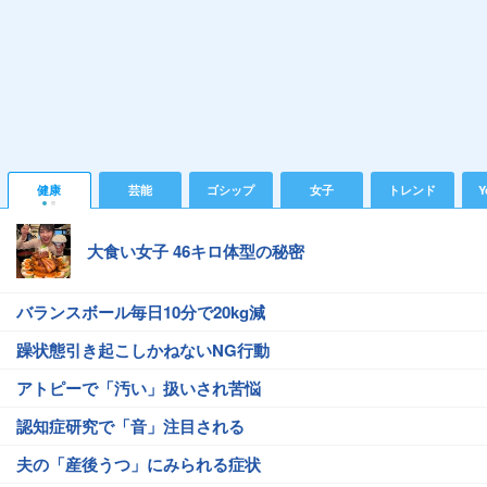
健康
芸能
ゴシップ
女子
トレンド
Y
大食い女子 46キロ体型の秘密
バランスボール毎日10分で20kg減
躁状態引き起こしかねないNG行動
アトピーで「汚い」扱いされ苦悩
認知症研究で「音」注目される
夫の「産後うつ」にみられる症状