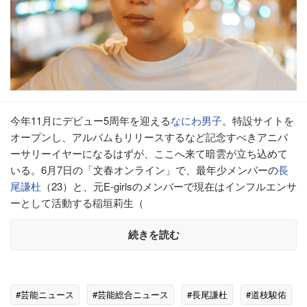
今年11月にデビュー5周年を迎える
なにわ男子
。特設サイトを
オープンし、アルバムもリリースするなど記念すべきアニバ
ーサリーイヤーになるはずが、ここへ来て暗雲が立ち込めて
いる。6月7日の「文春オンライン」で、最年少メンバーの
長
尾謙杜
（23）と、元E-girlsのメンバーで現在はインフルエンサ
ーとして活動する稲垣莉生（
続きを読む
#芸能ニュース
#芸能総合ニュース
#長尾謙杜
#道枝駿佑