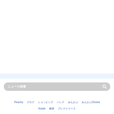
Peachy
ブログ
ショッピング
バンク
みんかぶ
みんかぶChoice
Kstyle
株探
プレスリリース