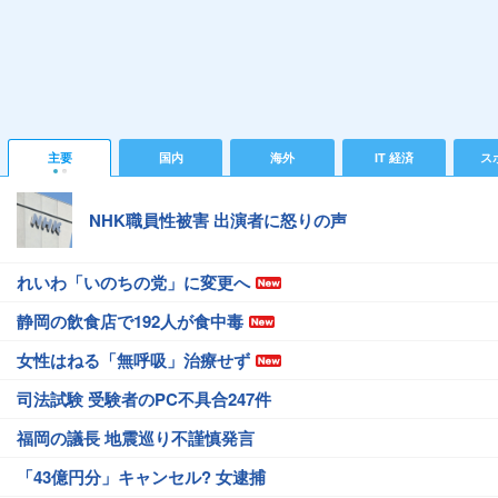
主要
国内
海外
IT 経済
ス
NHK職員性被害 出演者に怒りの声
れいわ「いのちの党」に変更へ
静岡の飲食店で192人が食中毒
女性はねる「無呼吸」治療せず
司法試験 受験者のPC不具合247件
福岡の議長 地震巡り不謹慎発言
「43億円分」キャンセル? 女逮捕