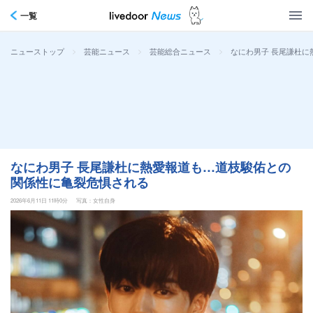
一覧
>
>
>
なにわ男子 長尾謙杜に
ニューストップ
芸能ニュース
芸能総合ニュース
なにわ男子 長尾謙杜に熱愛報道も…道枝駿佑との
関係性に亀裂危惧される
2026年6月11日 11時0分
写真：女性自身