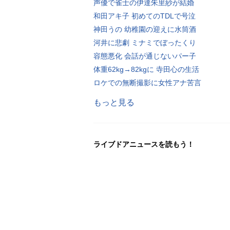
声優で雀士の伊達朱里紗が結婚
和田アキ子 初めてのTDLで号泣
神田うの 幼稚園の迎えに水筒酒
河井に悲劇 ミナミでぼったくり
容態悪化 会話が通じないパー子
体重62kg→82kgに 寺田心の生活
ロケでの無断撮影に女性アナ苦言
もっと見る
ライブドアニュースを読もう！