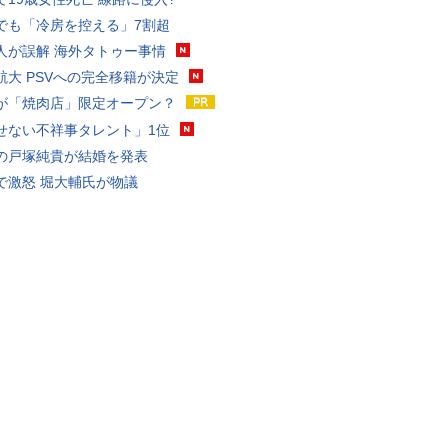
でも「冷房を控える」7割超
人が誤解 海外タトゥー事情
航大 PSVへの完全移籍が決定
が「焼肉店」限定オープン？
せない不祥事タレント」1位
の戸塚純貴が結婚を発表
で激怒 堀大輔氏が物議