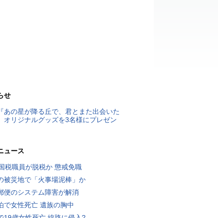
らせ
『あの星が降る丘で、君とまた出会いた
』オリジナルグッズを3名様にプレゼン
ニュース
歳国税職員が脱税か 懲戒免職
の被災地で「火事場泥棒」か
郵便のシステム障害が解消
泊で女性死亡 遺族の胸中
で19歳女性死亡 線路に侵入?