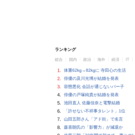
ランキング
総合
国内
政治
海外
経済
IT
1.
体重62kg→82kgに 寺田心の生活
2.
俳優の及川光博が結婚を発表
3.
容態悪化 会話が通じないパー子
4.
俳優の戸塚純貴が結婚を発表
5.
池田直人 佐藤佳奈と電撃結婚
6.
「許せない不祥事タレント」1位
7.
山田五郎さん「アド街」で名言
8.
森喜朗氏の「影響力」が減退か