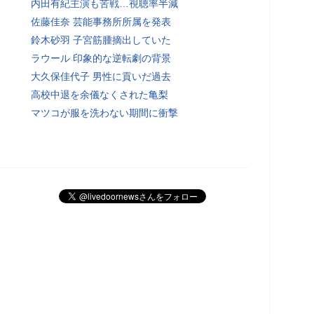
内田有紀主演も苦戦…視聴率半減
佐藤佳奈 芸能事務所所属を発表
鈴木砂羽 子宮筋腫摘出していた
ラウール 印象的な逆転劇の背景
大久保佳代子 男性に貢いだ過去
高校中退を余儀なくされた亀梨
マツコが服を洗わない期間に衝撃