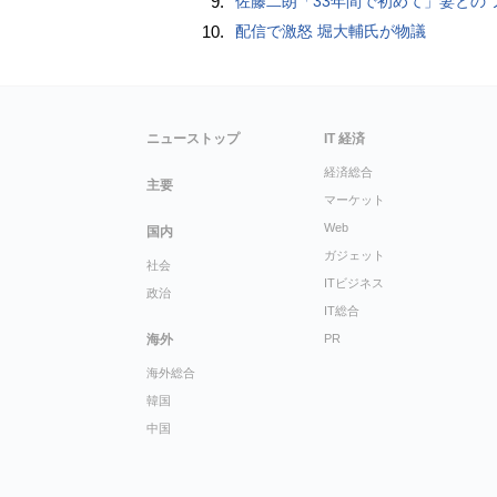
9.
佐藤二朗「33年間で初めて」妻との“ノロケ砲”に反響続々「威力抜群」「奥様かっ
10.
配信で激怒 堀大輔氏が物議
ニューストップ
IT 経済
経済総合
主要
マーケット
Web
国内
ガジェット
社会
ITビジネス
政治
IT総合
海外
PR
海外総合
韓国
中国