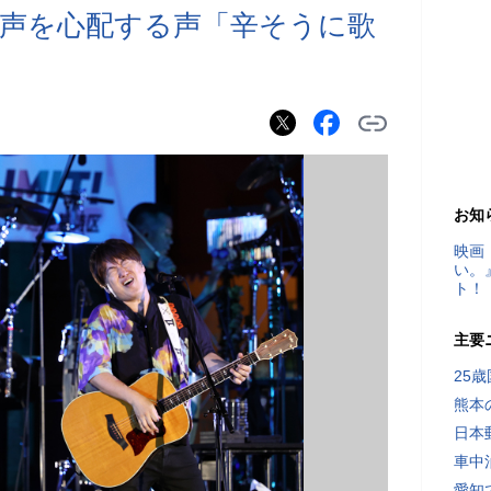
声を心配する声「辛そうに歌
お知
映画
い。
ト！
主要
25
熊本
日本
車中
愛知