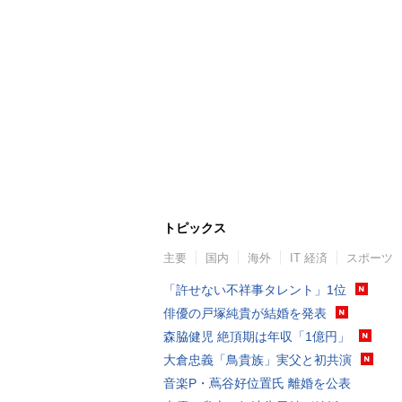
トピックス
主要
国内
海外
IT 経済
スポーツ
「許せない不祥事タレント」1位
俳優の戸塚純貴が結婚を発表
森脇健児 絶頂期は年収「1億円」
大倉忠義「鳥貴族」実父と初共演
音楽P・蔦谷好位置氏 離婚を公表