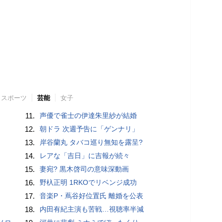
スポーツ
芸能
女子
11.
声優で雀士の伊達朱里紗が結婚
12.
朝ドラ 次週予告に「ゲンナリ」
13.
岸谷蘭丸 タバコ巡り無知を露呈?
14.
レアな「吉日」に吉報が続々
15.
妻宛? 黒木啓司の意味深動画
16.
野杁正明 1RKOでリベンジ成功
17.
音楽P・蔦谷好位置氏 離婚を公表
18.
内田有紀主演も苦戦…視聴率半減