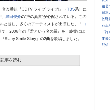
猛暑
、音楽番組『CDTV ライブ!ライブ!』（
TBS
系）に
日本
が、
黒田俊介
の“声の異変”が心配されている。この
佐野
ャルと題し、多くのアーティストが出演した。「
コ
花王
で、2006年の『君という名の翼』を、終盤には
「許
俳優
arry Smile Story』の2曲を歌唱しました。
配信
記事を読む