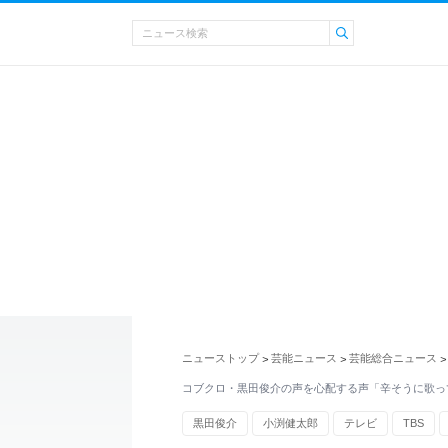
ニューストップ
芸能ニュース
芸能総合ニュース
>
>
>
コブクロ・黒田俊介の声を心配する声「辛そうに歌っ
黒田俊介
小渕健太郎
テレビ
TBS
ミュージックステーション
NHK