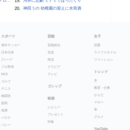
こいい」
19.
河井に悲劇 ミナミでぼったくり
20.
神田うの 幼稚園の迎えに水筒酒
スポーツ
芸能
女子
海外サッカー
芸能総合
恋愛
日本代表
音楽
ライフスタイル
Jリーグ
韓流
ファッション
プロ野球
グラビア
トレンド
MLB
テレビ
本
ゴルフ
ゴシップ
教育・仕事
テニス
からだ
格闘技
映画
マネー
競馬
レビュー
車
相撲
プレゼント
グルメ
バスケ
特集
バレー
YouTube