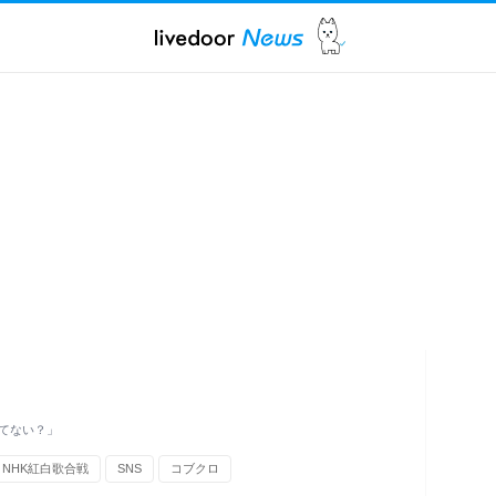
てない？」
NHK紅白歌合戦
SNS
コブクロ