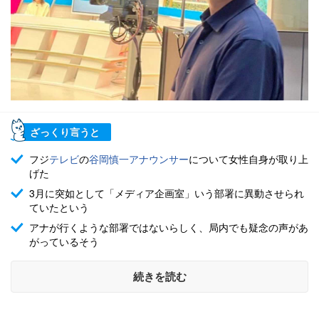
ざっくり言うと
フジ
テレビ
の
谷岡慎一
アナウンサー
について女性自身が取り上
げた
3月に突如として「メディア企画室」いう部署に異動させられ
ていたという
アナが行くような部署ではないらしく、局内でも疑念の声があ
がっているそう
続きを読む