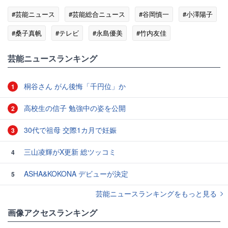
#芸能ニュース
#芸能総合ニュース
#谷岡慎一
#小澤陽子
#桑子真帆
#テレビ
#永島優美
#竹内友佳
#アナウンサー
芸能ニュースランキング
桐谷さん がん後悔「千円位」か
1
高校生の信子 勉強中の姿を公開
2
30代で祖母 交際1カ月で妊娠
3
三山凌輝がX更新 総ツッコミ
4
ASHA&KOKONA デビューが決定
5
芸能ニュースランキングをもっと見る
画像アクセスランキング