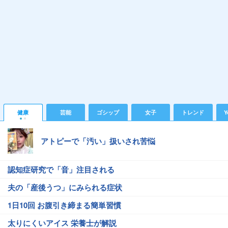
健康
芸能
ゴシップ
女子
トレンド
Y
アトピーで「汚い」扱いされ苦悩
認知症研究で「音」注目される
夫の「産後うつ」にみられる症状
1日10回 お腹引き締まる簡単習慣
太りにくいアイス 栄養士が解説