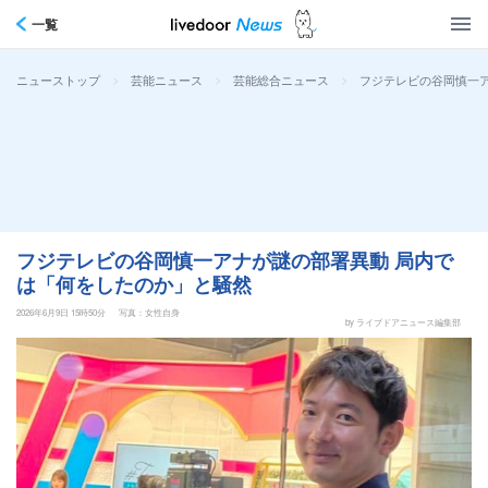
一覧
>
>
>
フジテレビの谷岡慎一
ニューストップ
芸能ニュース
芸能総合ニュース
フジテレビの谷岡慎一アナが謎の部署異動 局内で
は「何をしたのか」と騒然
2026年6月9日 15時50分
写真：女性自身
by ライブドアニュース編集部