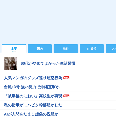
主要
国内
海外
IT 経済
ス
60代がやめてよかった生活習慣
人気マンガのグッズ巡り迷惑行為
台風13号 強い勢力で沖縄直撃か
「被爆後のにおい」高校生が再現
私の指示が…ハビタ幹部明かした
AIが人間をだまし虚偽の説明か