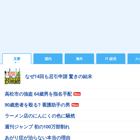
主要
国内
海外
IT 経済
ス
なぜ14回も忌引申請 驚きの結末
高松市の強盗 64歳男を指名手配
90歳患者を殴る? 看護助手の男
ラーメン店のにんにくの色に騒然
週刊ジャンプ 初の100万部割れ
あがり症が治らない本当の理由