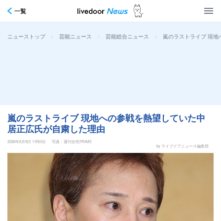
一覧
>
>
>
嵐のラストライブ 現
ニューストップ
芸能ニュース
芸能総合ニュース
嵐のラストライブ 現地への参戦を熱望していた中
居正広氏が自粛した理由
2026年6月9日 11時0分
写真：週刊女性PRIME
by ライブドアニュース編集部