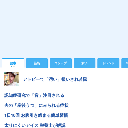
健康
芸能
ゴシップ
女子
トレンド
Y
アトピーで「汚い」扱いされ苦悩
認知症研究で「音」注目される
夫の「産後うつ」にみられる症状
1日10回 お腹引き締まる簡単習慣
太りにくいアイス 栄養士が解説