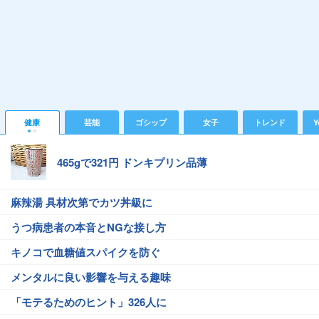
健康
芸能
ゴシップ
女子
トレンド
Y
465gで321円 ドンキプリン品薄
麻辣湯 具材次第でカツ丼級に
うつ病患者の本音とNGな接し方
キノコで血糖値スパイクを防ぐ
メンタルに良い影響を与える趣味
「モテるためのヒント」326人に