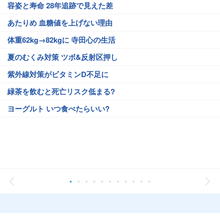
容姿と寿命 28年追跡で見えた差
あたりめ 血糖値を上げない理由
体重62kg→82kgに 寺田心の生活
夏のむくみ対策 ツボ&反射区押し
紫外線対策がビタミンD不足に
緑茶を飲むと死亡リスク低まる?
ヨーグルト いつ食べたらいい?