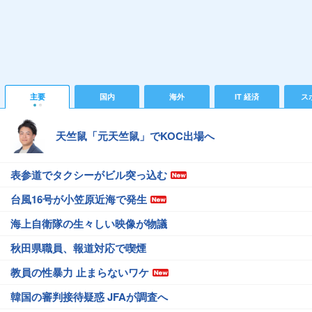
主要
国内
海外
IT 経済
ス
天竺鼠「元天竺鼠」でKOC出場へ
表参道でタクシーがビル突っ込む
台風16号が小笠原近海で発生
海上自衛隊の生々しい映像が物議
秋田県職員、報道対応で喫煙
教員の性暴力 止まらないワケ
韓国の審判接待疑惑 JFAが調査へ