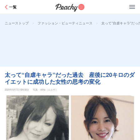
Peachy
一覧
>
>
太って“自虐キャラ”だ
ニューストップ
ファッション・ビューティニュース
太って“自虐キャラ”だった過去 産後に20キロのダ
イエットに成功した女性の思考の変化
2020年9月7日 6時30分
写真：eltha（エルザ）