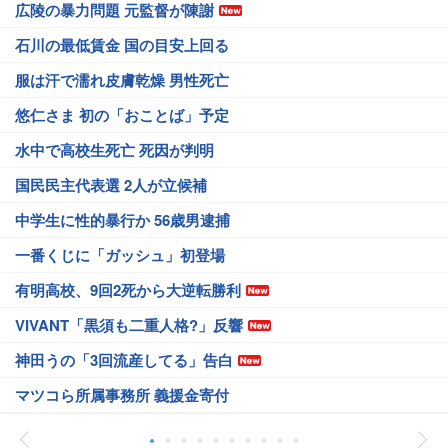
広陵の暴力問題 元監督が陳謝
石川の最低賃金 国の目安上回る
服は汗で濡れ皮膚乾燥 男性死亡
悠仁さま 初の「おことば」予定
水中で高校生死亡 死因が判明
国民民主代表選 2人が立候補
中学生に性的暴行か 56歳男逮捕
一番くじに「ガッシュ」初登場
有明高校、9回2死から大逆転勝利
VIVANT「黒須も二重人格?」反響
神田うの「3回流産してる」告白
マツコら所属事務所 義援金寄付