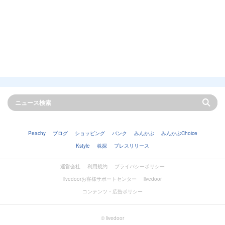
Peachy
ブログ
ショッピング
バンク
みんかぶ
みんかぶChoice
Kstyle
株探
プレスリリース
運営会社
利用規約
プライバシーポリシー
livedoorお客様サポートセンター
livedoor
コンテンツ・広告ポリシー
© livedoor