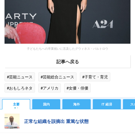
子どもたちへの卒業祝いに言及したグウィネス・パルトロウ
記事へ戻る
#芸能ニュース
#芸能総合ニュース
#子育て・育児
#おもしろネタ
#アメリカ
#女優・俳優
主要
国内
海外
IT 経済
ス
正常な組織を誤摘出 重篤な状態