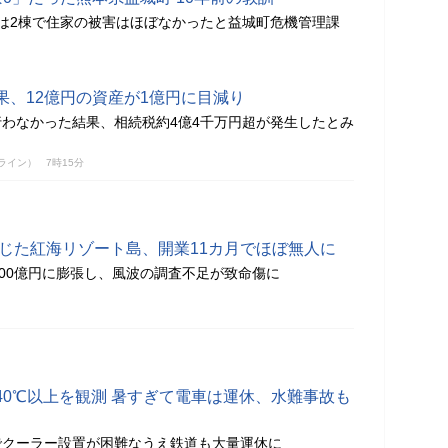
は2棟で住家の被害はほぼなかったと益城町危機管理課
果、12億円の資産が1億円に目減り
わなかった結果、相続税約4億4千万円超が発生したとみ
ンライン）
7時15分
投じた紅海リゾート島、開業11カ月でほぼ無人に
500億円に膨張し、風波の調査不足が致命傷に
40℃以上を観測 暑すぎて電車は運休、水難事故も
でクーラー設置が困難なうえ鉄道も大量運休に