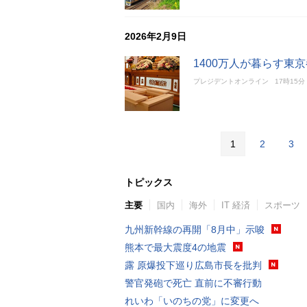
2026年2月9日
1400万人が暮らす東
プレジデントオンライン
17時15分
1
2
3
トピックス
主要
国内
海外
IT 経済
スポーツ
九州新幹線の再開「8月中」示唆
熊本で最大震度4の地震
露 原爆投下巡り広島市長を批判
警官発砲で死亡 直前に不審行動
れいわ「いのちの党」に変更へ