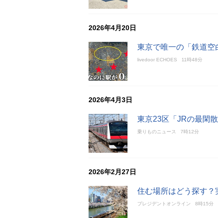
2026年4月20日
東京で唯一の「鉄道空
livedoor ECHOES
11時48分
2026年4月3日
東京23区「JRの最閑
乗りものニュース
7時12分
2026年2月27日
住む場所はどう探す？
プレジデントオンライン
8時15分