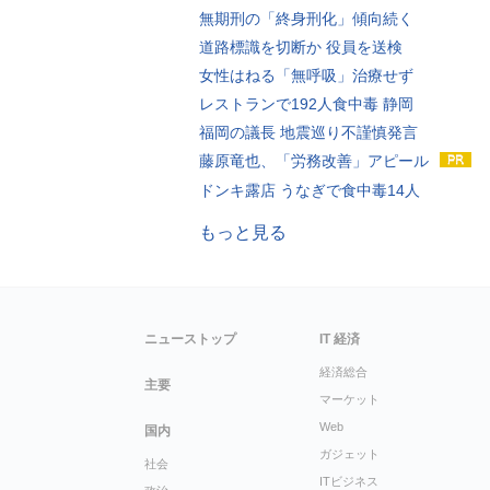
無期刑の「終身刑化」傾向続く
道路標識を切断か 役員を送検
女性はねる「無呼吸」治療せず
レストランで192人食中毒 静岡
福岡の議長 地震巡り不謹慎発言
藤原竜也、「労務改善」アピール
ドンキ露店 うなぎで食中毒14人
もっと見る
ニューストップ
IT 経済
経済総合
主要
マーケット
Web
国内
ガジェット
社会
ITビジネス