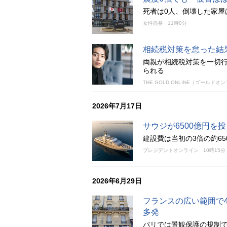
死者は0人、倒壊した家屋
女性自身
11時0分
相続税対策を怠った結
両親が相続税対策を一切行
られる
THE GOLD ONLINE（ゴールドオ
2026年7月17日
サウジが6500億円を
建設費は当初の3倍の約6
プレジデントオンライン
10時15分
2026年6月29日
フランスの広い範囲で
多発
パリでは景観保護の規制