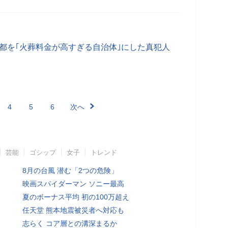
京都を｢火葬料金が高すぎる自治体｣にした真犯人
4
5
6
次へ
芸能
ゴシップ
女子
トレンド
8月の台風 潜む「2つの危険」
映画スパイダーマン ソニー最高
夏のボーナス平均 初の100万超え
任天堂 熊本地震被災者へ対応も
志らく コア層との溝深まるか