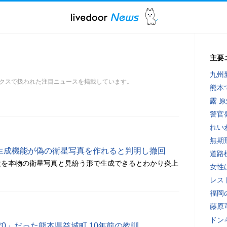
主要
九州
クスで扱われた注目ニュースを掲載しています。
熊本
露 
警官
れい
無期
のAI画像生成機能が偽の衛星写真を作れると判明し撤回
道路
設を本物の衛星写真と見紛う形で生成できるとわかり炎上
女性
レス
福岡
藤原
ドン
0」だった熊本県益城町 10年前の教訓