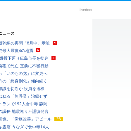
livedoor
ニュース
新幹線の再開「8月中」示唆
で最大震度4の地震
原爆投下巡り広島市長を批判
発砲で死亡 直前に不審行動
わ「いのちの党」に変更へ
刑の「終身刑化」傾向続く
標識を切断か 役員を送検
はねる「無呼吸」治療せず
トランで192人食中毒 静岡
の議長 地震巡り不謹慎発言
竜也、「労務改善」アピール
キ露店 うなぎで食中毒14人