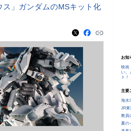
ュゼウス」ガンダムのMSキット化
お知
映画
い。
ト！
主要
海水
JR
教員
夏の
表参