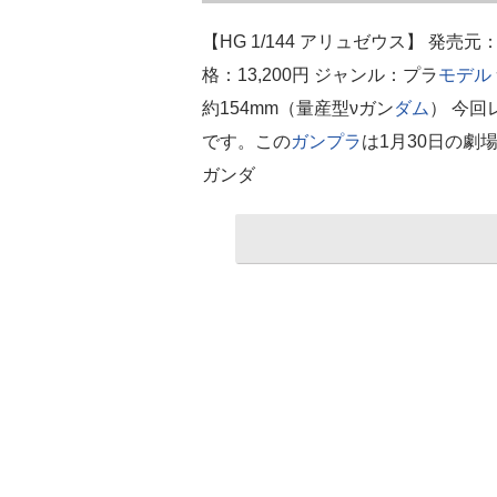
【HG 1/144 アリュゼウス】 発売元：B
格：13,200円 ジャンル：プラ
モデル
約154mm（量産型νガン
ダム
） 今回
です。この
ガンプラ
は1月30日の劇
ガンダ