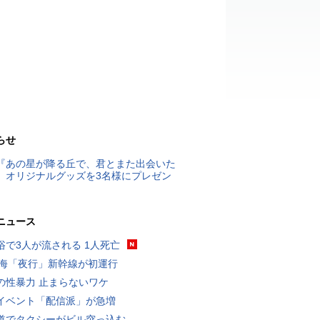
らせ
『あの星が降る丘で、君とまた出会いた
』オリジナルグッズを3名様にプレゼン
ニュース
浴で3人が流される 1人死亡
東海「夜行」新幹線が初運行
の性暴力 止まらないワケ
イベント「配信派」が急増
道でタクシーがビル突っ込む