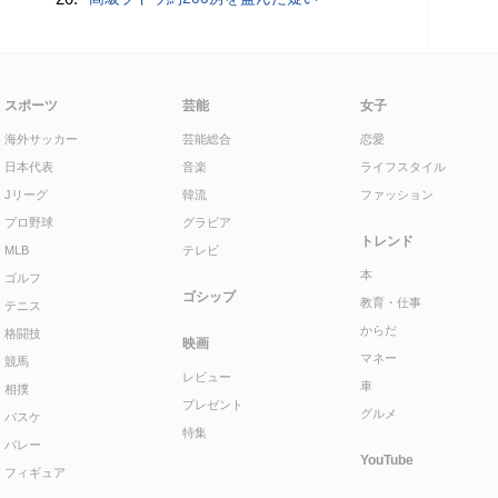
スポーツ
芸能
女子
海外サッカー
芸能総合
恋愛
日本代表
音楽
ライフスタイル
Jリーグ
韓流
ファッション
プロ野球
グラビア
トレンド
MLB
テレビ
本
ゴルフ
ゴシップ
教育・仕事
テニス
からだ
格闘技
映画
マネー
競馬
レビュー
車
相撲
プレゼント
グルメ
バスケ
特集
バレー
YouTube
フィギュア