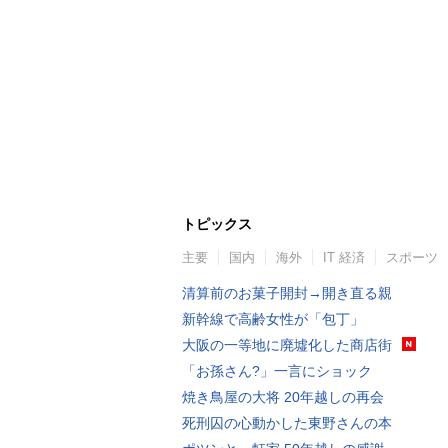
トピックス
主要
国内
海外
IT 経済
スポーツ
清算前のお菓子開封→開き直る親
新幹線で高齢女性が「包丁」
大阪の一等地に廃墟化した商店街
「お孫さん?」一言にショック
焼き鳥屋の大将 20年越しの再会
死刑囚の心動かした東野さんの本