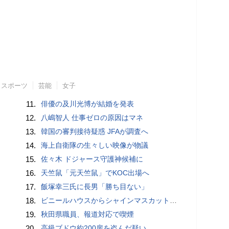
スポーツ
芸能
女子
11.
俳優の及川光博が結婚を発表
12.
八嶋智人 仕事ゼロの原因はマネ
13.
韓国の審判接待疑惑 JFAが調査へ
14.
海上自衛隊の生々しい映像が物議
15.
佐々木 ドジャース守護神候補に
16.
天竺鼠「元天竺鼠」でKOC出場へ
17.
飯塚幸三氏に長男「勝ち目ない」
18.
ビニールハウスからシャインマスカット約200房を盗んだ疑い ネットで販売か 無職の男（42）逮捕 岡山県警
19.
秋田県職員、報道対応で喫煙
20.
高級ブドウ約200房を盗んだ疑い