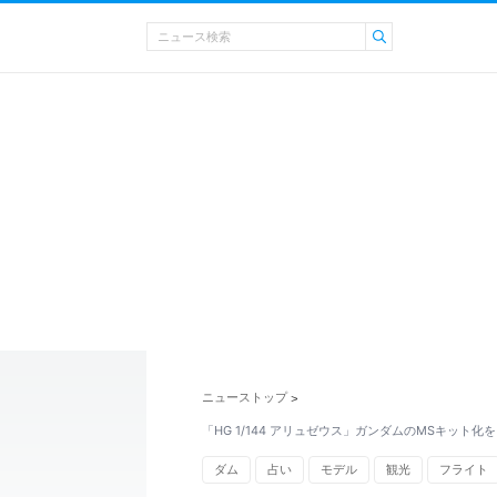
ニューストップ
>
「HG 1/144 アリュゼウス」ガンダムのMSキット化
ダム
占い
モデル
観光
フライト
ガンダム