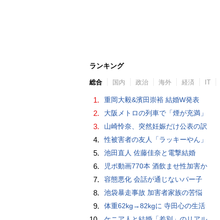
ランキング
総合
国内
政治
海外
経済
IT
1.
重岡大毅&濱田崇裕 結婚W発表
2.
大阪メトロの列車で「煙が充満」
3.
山崎怜奈、突然妊娠だけ公表の訳
4.
性被害者の友人「ラッキーやん」
5.
池田直人 佐藤佳奈と電撃結婚
6.
児ポ動画770本 酒飲ませ性加害か
7.
容態悪化 会話が通じないパー子
8.
池袋暴走事故 加害者家族の苦悩
9.
体重62kg→82kgに 寺田心の生活
10.
ケニア人と結婚「差別」のリアル