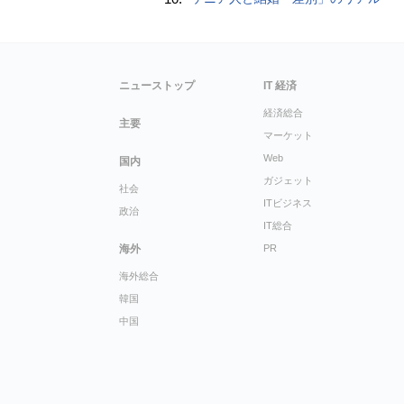
ニューストップ
IT 経済
経済総合
主要
マーケット
Web
国内
ガジェット
社会
ITビジネス
政治
IT総合
海外
PR
海外総合
韓国
中国