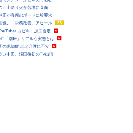
の五山送り火が苦境に直面
中正が客席のボードに珍要求
竜也、「労務改善」アピール
ouTuber 白ビキニ加工否定
VANT「別班」リアルな実態とは
子の認知症 老老介護に不安
ラジ中田、帰国後初のTV出演