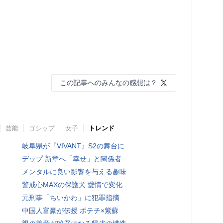
この記事へのみんなの感想は？
芸能
ゴシップ
女子
トレンド
岐阜県が『VIVANT』S2の舞台に
デップ 新章へ「幸せ」と関係者
メンタルに良い影響を与える趣味
警戒心MAXの保護犬 愛情で変化
元刑事「ちいかわ」に犯罪指摘
中国人富豪が伝授 ポテチ×紫蘇