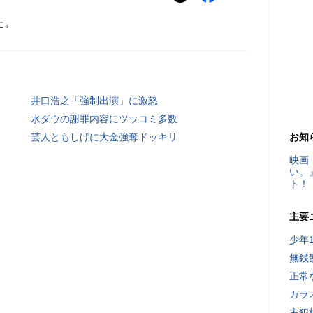
た。
井口浩之「強制出演」に激怒
水ダウの謝罪内容にツッコミ多数
芸人ともしげに大金強奪ドッキリ
お知
映画
い。
ト！
主要
少年
無銭
正常
カラ
主犯