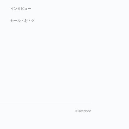
インタビュー
セール・おトク
©
livedoor