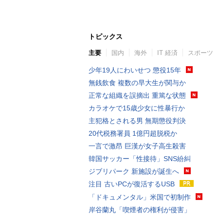
トピックス
主要
国内
海外
IT 経済
スポーツ
少年19人にわいせつ 懲役15年
無銭飲食 複数の早大生が関与か
正常な組織を誤摘出 重篤な状態
カラオケで15歳少女に性暴行か
主犯格とされる男 無期懲役判決
20代税務署員 1億円超脱税か
一言で激昂 巨漢が女子高生殺害
韓国サッカー「性接待」SNS紛糾
ジブリパーク 新施設が誕生へ
注目 古いPCが復活するUSB
「ドキュメンタル」米国で初制作
岸谷蘭丸「喫煙者の権利が侵害」