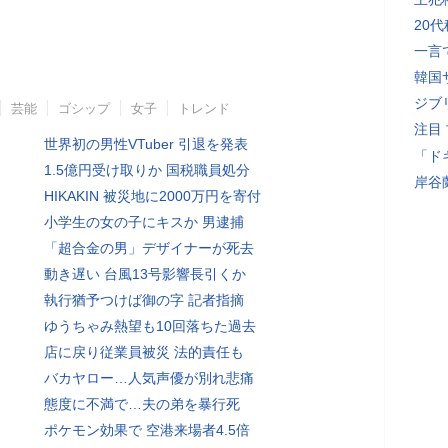
20
一言
韓国
ジブ
芸能
ゴシップ
女子
トレンド
注目
世界初の男性VTuber 引退を発表
「ド
1.5億円受け取りか 国税職員処分
岸谷
HIKAKIN 被災地に2000万円を寄付
小学生の女の子にキスか 男逮捕
「超合金の男」デザイナーが死去
動き遅い 台風13号影響長引くか
執行猶予つけば御の字 記者指摘
ゆうちゃみ熱望も10回落ちた過去
店に戻り従業員被災 法的責任も
バカヤロー…人気声優が別れ悲痛
態度に不満で…夫の弟を暴行死
ポケモン効果で 空港来場者4.5倍