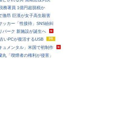
代税務署員 1億円超脱税か
で激昂 巨漢が女子高生殺害
サッカー「性接待」SNS紛糾
リパーク 新施設が誕生へ
 古いPCが復活するUSB
キュメンタル」米国で初制作
蘭丸「喫煙者の権利が侵害」