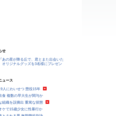
らせ
『あの星が降る丘で、君とまた出会いた
』オリジナルグッズを3名様にプレゼン
ニュース
19人にわいせつ 懲役15年
飲食 複数の早大生が関与か
な組織を誤摘出 重篤な状態
オケで15歳少女に性暴行か
格とされる男 無期懲役判決