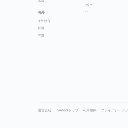
政治
IT総合
海外
PR
海外総合
韓国
中国
運営会社
livedoorトップ
利用規約
プライバシーポ