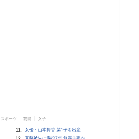
スポーツ
芸能
女子
11.
女優・山本舞香 第1子を出産
12.
斉藤被告に懲役7年 無罪主張か