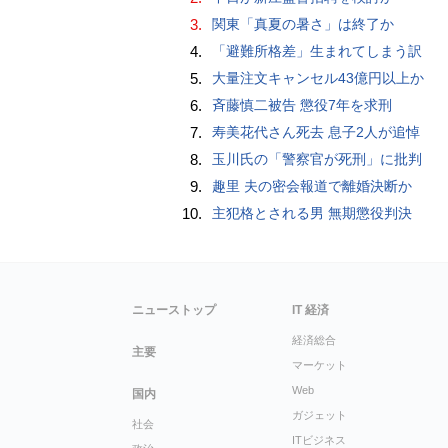
3.
関東「真夏の暑さ」は終了か
4.
「避難所格差」生まれてしまう訳
5.
大量注文キャンセル43億円以上か
6.
斉藤慎二被告 懲役7年を求刑
7.
寿美花代さん死去 息子2人が追悼
8.
玉川氏の「警察官が死刑」に批判
9.
趣里 夫の密会報道で離婚決断か
10.
主犯格とされる男 無期懲役判決
ニューストップ
IT 経済
経済総合
主要
マーケット
Web
国内
ガジェット
社会
ITビジネス