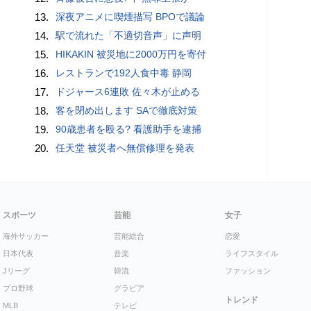
13.
深夜アニメに喫煙描写 BPOで議論
14.
駅で流れた「不適切音声」に声明
15.
HIKAKIN 被災地に2000万円を寄付
16.
レストランで192人食中毒 静岡
17.
ドジャース6連敗 佐々木が止める
18.
客を閉め出します SAで徹底対策
19.
90歳患者を殴る? 看護助手を逮捕
20.
任天堂 被災者へ無償修理を発表
スポーツ
芸能
女子
海外サッカー
芸能総合
恋愛
日本代表
音楽
ライフスタイル
Jリーグ
韓流
ファッション
プロ野球
グラビア
トレンド
MLB
テレビ