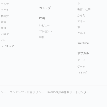
本
ゴルフ
ゴシップ
教育・仕事
テニス
からだ
格闘技
映画
マネー
競馬
レビュー
車
相撲
プレゼント
グルメ
バスケ
特集
バレー
YouTube
フィギュア
サブカル
アニメ
ゲーム
コミック
リシー
コンテンツ・広告ポリシー
livedoorお客様サポートセンター