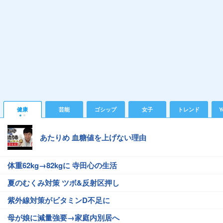
健康
芸能
ゴシップ
女子
トレンド
Y
あたりめ 血糖値を上げない理由
体重62kg→82kgに 寺田心の生活
夏のむくみ対策 ツボ&反射区押し
紫外線対策がビタミンD不足に
母が娘に減量強要→家庭内別居へ