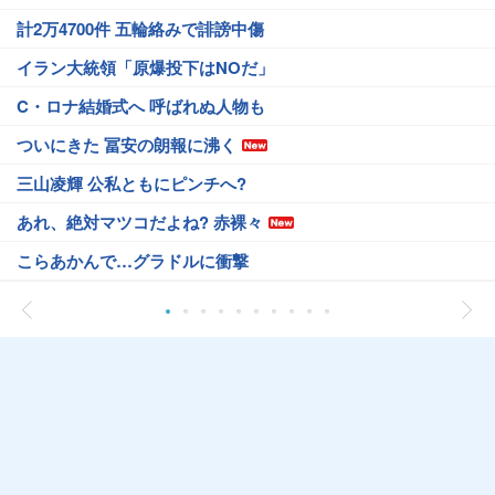
計2万4700件 五輪絡みで誹謗中傷
イラン大統領「原爆投下はNOだ」
C・ロナ結婚式へ 呼ばれぬ人物も
ついにきた 冨安の朗報に沸く
三山凌輝 公私ともにピンチへ?
あれ、絶対マツコだよね? 赤裸々
こらあかんで…グラドルに衝撃