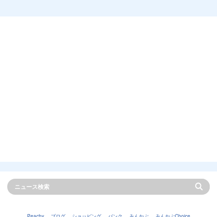
Peachy
ブログ
ショッピング
バンク
みんかぶ
みんかぶChoice