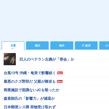
主要
国内
海外
IT 経済
ス
巨人のベテラン左腕が「密会」か
台風13号 沖縄・奄美で影響続く
最悪のクズ野郎だ 父親が陳述も
商業施設で面識ないJCを殴ったか
森喜朗氏の「影響力」が減退か
日本郵便シス障 荷物受け取れず