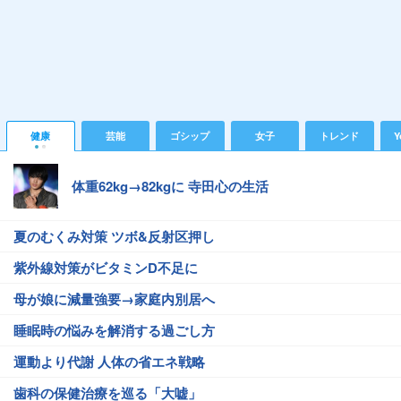
健康
芸能
ゴシップ
女子
トレンド
Y
体重62kg→82kgに 寺田心の生活
夏のむくみ対策 ツボ&反射区押し
紫外線対策がビタミンD不足に
母が娘に減量強要→家庭内別居へ
睡眠時の悩みを解消する過ごし方
運動より代謝 人体の省エネ戦略
歯科の保健治療を巡る「大嘘」