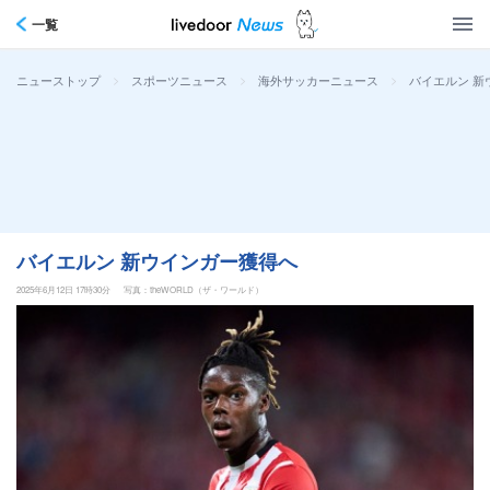
一覧
>
>
>
バイエルン 新
ニューストップ
スポーツニュース
海外サッカーニュース
バイエルン 新ウインガー獲得へ
2025年6月12日 17時30分
写真：theWORLD（ザ・ワールド）