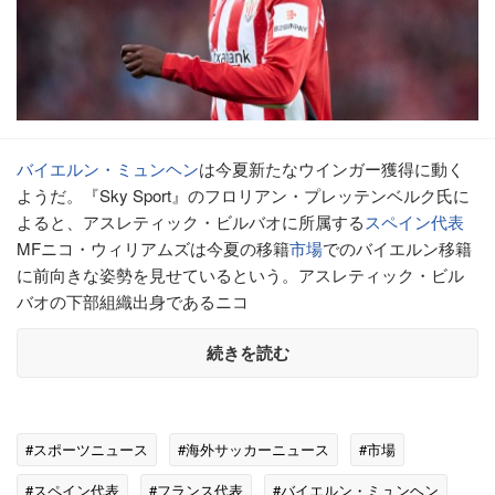
バイエルン・ミュンヘン
は今夏新たなウインガー獲得に動く
ようだ。『Sky Sport』のフロリアン・プレッテンベルク氏に
よると、アスレティック・ビルバオに所属する
スペイン代表
MFニコ・ウィリアムズは今夏の移籍
市場
でのバイエルン移籍
に前向きな姿勢を見せているという。アスレティック・ビル
バオの下部組織出身であるニコ
続きを読む
#スポーツニュース
#海外サッカーニュース
#市場
#スペイン代表
#フランス代表
#バイエルン・ミュンヘン