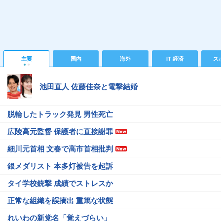
主要
国内
海外
IT 経済
ス
池田直人 佐藤佳奈と電撃結婚
脱輪したトラック発見 男性死亡
広陵高元監督 保護者に直接謝罪
細川元首相 文春で高市首相批判
銀メダリスト 本多灯被告を起訴
タイ学校銃撃 成績でストレスか
正常な組織を誤摘出 重篤な状態
れいわの新党名「覚えづらい」