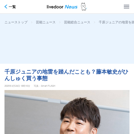
一覧
>
>
>
千原ジュニアの地雷を
ニューストップ
芸能ニュース
芸能総合ニュース
千原ジュニアの地雷を踏んだことも？藤本敏史がひ
んしゅく買う事態
2025年4月24日 18時10分
写真：Smart FLASH