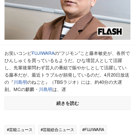
お笑いコンビ
FUJIWARA
の“フジモン”こと藤本敏史が、各所で
ひんしゅくを買っているもようだ。ひな壇芸人として活躍
し、先輩後輩問わず芸人の番組で賑やかしとして活躍してい
る藤本だが、最近トラブルが頻発しているのだ。4月20日放送
の『
川島明
のねごと』（TBSラジオ）には、約40分の大遅
刻。MCの麒麟・
川島明
は、遅
続きを読む
#芸能ニュース
#芸能総合ニュース
#FUJIWARA