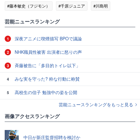
#藤本敏史（フジモン）
#千原ジュニア
#川島明
#エンタメ・芸能ニュース
芸能ニュースランキング
深夜アニメに喫煙描写 BPOで議論
1
NHK職員性被害 出演者に怒りの声
2
斉藤被告に「多目的トイレ以下」
3
みな実を守った? 粋な行動に称賛
4
高校生の信子 勉強中の姿を公開
5
芸能ニュースランキングをもっと見る
画像アクセスランキング
中日が新庄監督招聘を検討か