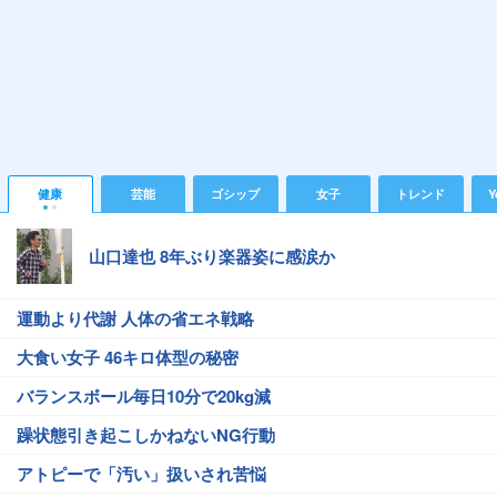
健康
芸能
ゴシップ
女子
トレンド
Y
山口達也 8年ぶり楽器姿に感涙か
運動より代謝 人体の省エネ戦略
大食い女子 46キロ体型の秘密
バランスボール毎日10分で20kg減
躁状態引き起こしかねないNG行動
アトピーで「汚い」扱いされ苦悩