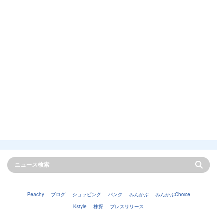
Peachy
ブログ
ショッピング
バンク
みんかぶ
みんかぶChoice
Kstyle
株探
プレスリリース