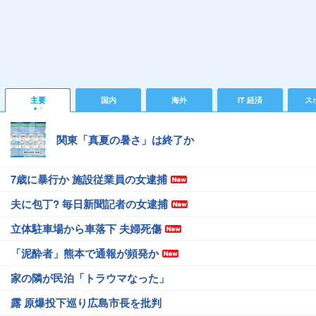
主要
国内
海外
IT 経済
ス
関東「真夏の暑さ」は終了か
7歳に暴行か 施設従業員の女逮捕
夫に包丁? 毎日新聞記者の女逮捕
立体駐車場から車落下 夫婦死傷
「泥酔者」熊本で通報が頻発か
家の隣が民泊「トラウマなった」
露 原爆投下巡り広島市長を批判