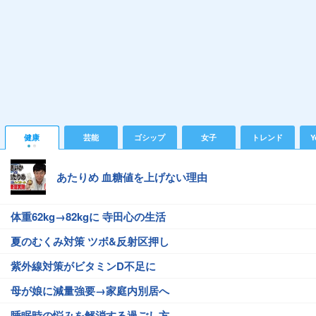
健康
芸能
ゴシップ
女子
トレンド
Y
あたりめ 血糖値を上げない理由
体重62kg→82kgに 寺田心の生活
夏のむくみ対策 ツボ&反射区押し
紫外線対策がビタミンD不足に
母が娘に減量強要→家庭内別居へ
睡眠時の悩みを解消する過ごし方