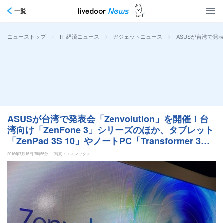
一覧
>
>
>
ASUSが台湾で発表会
ニューストップ
IT 経済ニュース
ガジェットニュース
ASUSが台湾で発表会「Zenvolution」を開催！台
湾向け「ZenFone 3」シリーズのほか、タブレット
「ZenPad 3S 10」やノートPC「Transformer 3
Pro」を正式発表【レポート】
2016年7月15日 7時55分
写真：エスマックス