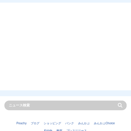
Peachy
ブログ
ショッピング
バンク
みんかぶ
みんかぶChoice
Kstyle
株探
プレスリリース