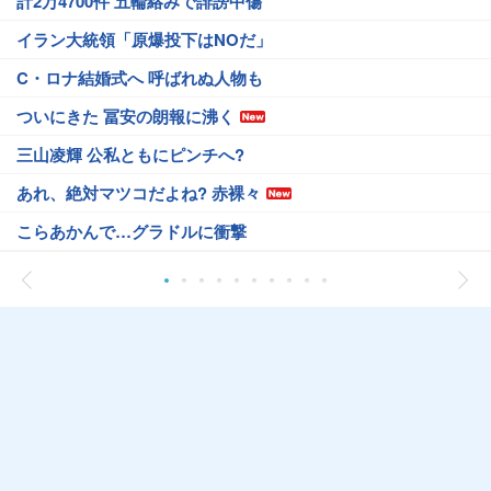
計2万4700件 五輪絡みで誹謗中傷
イラン大統領「原爆投下はNOだ」
C・ロナ結婚式へ 呼ばれぬ人物も
ついにきた 冨安の朗報に沸く
三山凌輝 公私ともにピンチへ?
あれ、絶対マツコだよね? 赤裸々
こらあかんで…グラドルに衝撃