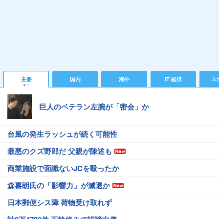
主要
国内
海外
IT 経済
ス
巨人のベテラン左腕が「密会」か
台風の発生ラッシュが続く可能性
最悪のクズ野郎だ 父親が陳述も
商業施設で面識ないJCを殴ったか
森喜朗氏の「影響力」が減退か
日本郵便シス障 荷物受け取れず