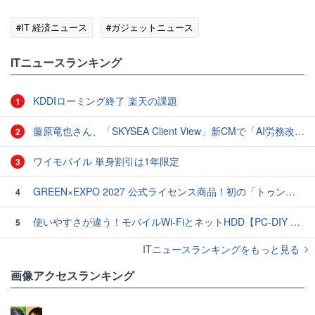
#IT 経済ニュース
#ガジェットニュース
ITニュースランキング
KDDIローミング終了 楽天の課題
1
藤原竜也さん、「SKYSEA Client View」新CMで「AI労務改善」をアピール 働き方をAIが分析したら「すぐに休んで」と言われる？
2
ワイモバイル 単身割引は1年限定
3
GREEN×EXPO 2027 公式ライセンス商品！初の「トゥンクトゥンク」公式LINEスタンプ、販売開始
4
使いやすさが違う！モバイルWi-FiとネットHDD【PC-DIY 秋の陣】
5
ITニュースランキングをもっと見る
画像アクセスランキング