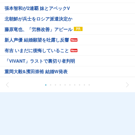
張本智和が2連覇 妹とアベックV
北朝鮮が兵士をロシア派遣決定か
藤原竜也、「労務改善」アピール
新人声優 結婚願望を吐露し反響
有吉 いまだに後悔していること
「VIVANT」ラストで裏切り者判明
重岡大毅&濱田崇裕 結婚W発表