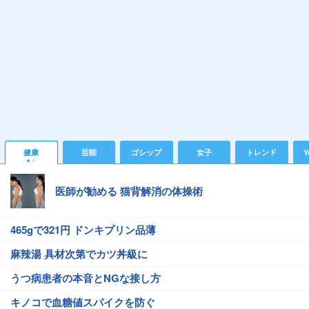
健康
芸能
ゴシップ
女子
トレンド
Y
医師が勧める 猫背解消の体操術
465gで321円 ドンキプリン品薄
麻辣湯 具材次第でカツ丼級に
うつ病患者の本音とNGな接し方
キノコで血糖値スパイクを防ぐ