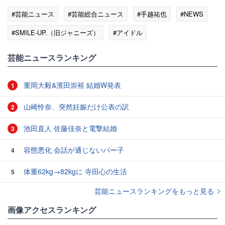
#芸能ニュース
#芸能総合ニュース
#手越祐也
#NEWS
#SMILE-UP.（旧ジャニーズ）
#アイドル
#エンタメ・芸能ニュース
芸能ニュースランキング
重岡大毅&濱田崇裕 結婚W発表
1
山崎怜奈、突然妊娠だけ公表の訳
2
池田直人 佐藤佳奈と電撃結婚
3
容態悪化 会話が通じないパー子
4
体重62kg→82kgに 寺田心の生活
5
芸能ニュースランキングをもっと見る
画像アクセスランキング