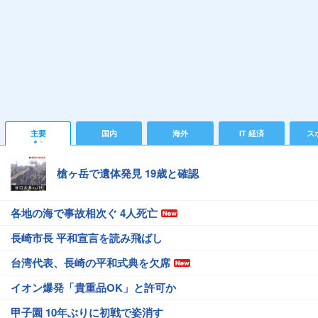
主要
国内
海外
IT 経済
ス
槍ヶ岳で遺体発見 19歳と確認
各地の海で事故相次ぐ 4人死亡
長崎市長 平和宣言を読み飛ばし
台湾代表、長崎の平和式典を欠席
イオン爆発「貴重品OK」と許可か
甲子園 10年ぶりに初戦で姿消す