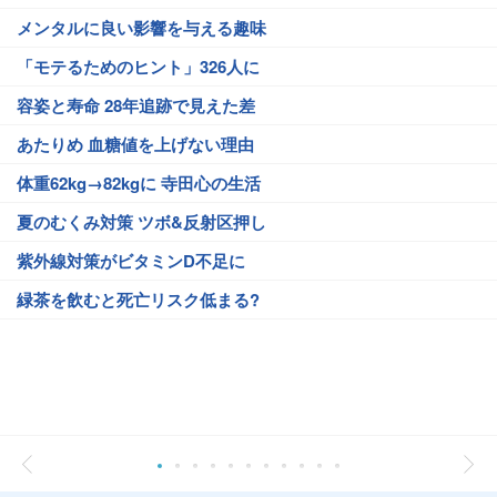
メンタルに良い影響を与える趣味
「モテるためのヒント」326人に
容姿と寿命 28年追跡で見えた差
あたりめ 血糖値を上げない理由
体重62kg→82kgに 寺田心の生活
夏のむくみ対策 ツボ&反射区押し
紫外線対策がビタミンD不足に
緑茶を飲むと死亡リスク低まる?