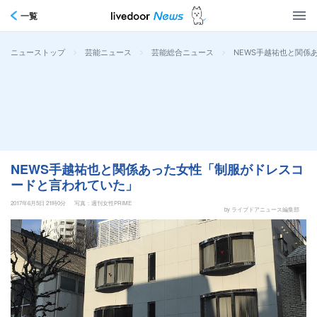
一覧
>
>
>
NEWS手越祐也と関係
ニューストップ
芸能ニュース
芸能総合ニュース
NEWS手越祐也と関係あった女性「制服がドレスコ
ードと言われていた」
2017年6月5日 21時0分
写真：週刊女性PRIME
by ライブドアニュース編集部